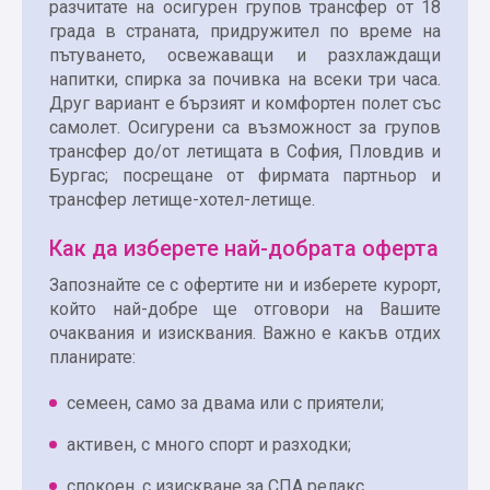
разчитате на осигурен групов трансфер от 18
града в страната, придружител по време на
пътуването, освежаващи и разхлаждащи
напитки, спирка за почивка на всеки три часа.
Друг вариант е бързият и комфортен полет със
самолет. Осигурени са възможност за групов
трансфер до/от летищата в София, Пловдив и
Бургас; посрещане от фирмата партньор и
трансфер летище-хотел-летище.
Как да изберете най-добрата оферта
Запознайте се с офертите ни и изберете курорт,
който най-добре ще отговори на Вашите
очаквания и изисквания. Важно е какъв отдих
планирате:
семеен, само за двама или с приятели;
активен, с много спорт и разходки;
спокоен, с изискване за СПА релакс.