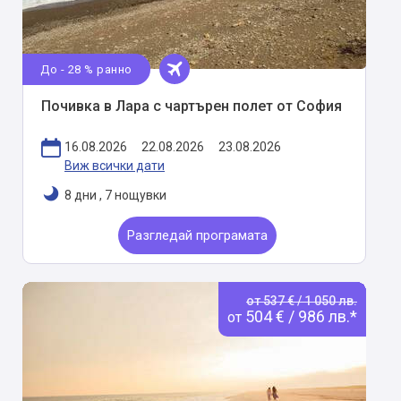
До - 28 % ранно
Почивка в Лара с чартърен полет от София
16.08.2026
22.08.2026
23.08.2026
Виж всички дати
8 дни
,
7 нощувки
Разгледай програмата
от 537 € / 1 050 лв.
504 € / 986 лв.*
от