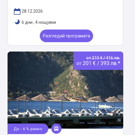
28.12.2026
6 дни
,
4 нощувки
Разгледай програмата
от 213 € / 416 лв.
201 € / 393 лв.*
от
До - 6 % ранно