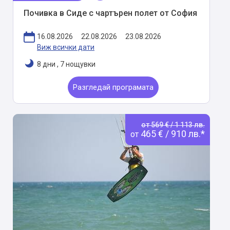
Почивка в Сиде с чартърен полет от София
16.08.2026
22.08.2026
23.08.2026
Виж всички дати
8 дни
,
7 нощувки
Разгледай програмата
от 569 € / 1 113 лв.
465 € / 910 лв.*
от