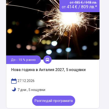
от 485 € / 948 лв.
414 € / 809 лв.*
от
До - 15 % ранно
Нова година в Анталия 2027, 5 нощувки
27.12.2026
7 дни
,
5 нощувки
Разгледай програмата