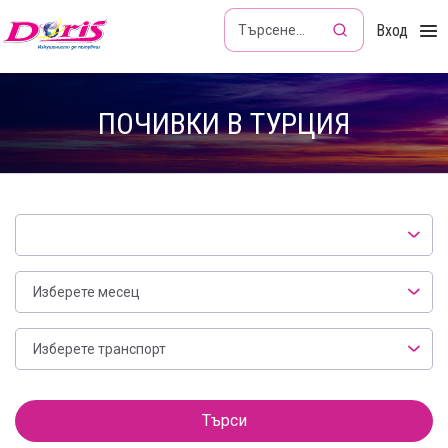
Doris - Изкушението да пътуваш
Вход
ПОЧИВКИ В ТУРЦИЯ
Локация
Месец
Изберете месец
Транспорт
Изберете транспорт
Филтър
Търси