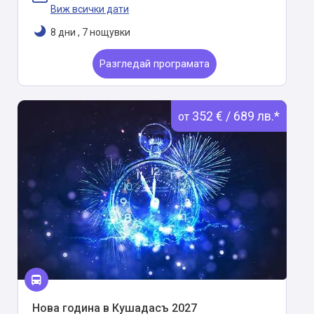
Виж всички дати
8 дни
,
7 нощувки
Разгледай програмата
352 € / 689 лв.*
от
Нова година в Кушадасъ 2027