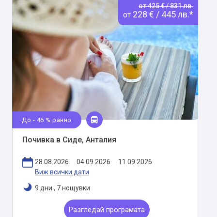
от 425 € / 831 лв.
228 € / 445 лв.*
от
До - 46 % ранно
Почивка в Сиде, Анталия
28.08.2026
04.09.2026
11.09.2026
Виж всички дати
9 дни
,
7 нощувки
Разгледай програмата