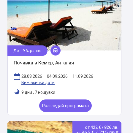
До - 9 % ранно
Почивка в Кемер, Анталия
28.08.2026
04.09.2026
11.09.2026
Виж всички дати
9 дни
,
7 нощувки
Разгледай програмата
от 422 € / 826 лв.
365 € / 715 лв.*
от