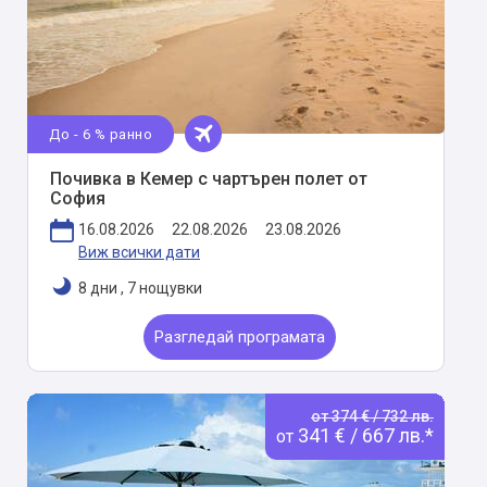
До - 6 % ранно
Почивка в Кемер с чартърен полет от
София
16.08.2026
22.08.2026
23.08.2026
Виж всички дати
8 дни
,
7 нощувки
Разгледай програмата
от 374 € / 732 лв.
341 € / 667 лв.*
от