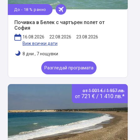
До - 18 % ранно
Почивка в Белек с чартърен полет от
София
16.08.2026
22.08.2026
23.08.2026
Виж всички дати
8 дни
,
7 нощувки
Разгледай програмата
от 1 001 € / 1 957 лв.
721 € / 1 410 лв.*
от