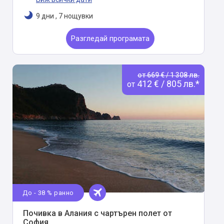
9 дни
,
7 нощувки
Разгледай програмата
от 669 € / 1 308 лв.
412 € / 805 лв.*
от
До - 38 % ранно
Почивка в Алания с чартърен полет от
София