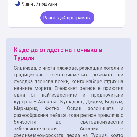
9 дни
,
7 нощувки
Разгледай програмата
Къде да отидете на почивка в
Турция
Слънчева, с чисти плажове, разкошни хотели и
традиционно гостоприемство, южната ни
съседка пленява всеки, който избере отдих на
нейните морета. Егейският регион е приютил
едни от най-известните и предпочитани
курорти – Айвалък, Кушадасъ, Дидим, Бодрум,
Мармарис, Фетие. Освен зеленината и
разнообразния пейзаж, този регион привлича с
близостта до световноизвестни
забележителности. Анталия е
средиземноморската перла на Турция, която