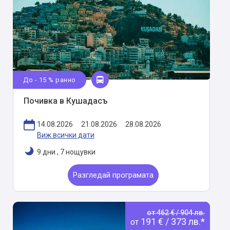
До - 15 % ранно
Почивка в Кушадасъ
14.08.2026
21.08.2026
28.08.2026
Виж всички дати
9 дни
,
7 нощувки
Разгледай програмата
от 462 € / 904 лв.
191 € / 373 лв.*
от