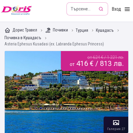
Doris - Изкушението да пътуваш
Вход
Дорис Травел
Почивки
Турция
Кушадасъ
Почивка в Кушадасъ
Asteria Ephesus Kusadasi (ex. Labranda Ephesus Princess)
от 624 € / 1 221 лв.
416 € / 813 лв.
от
Галерия 27