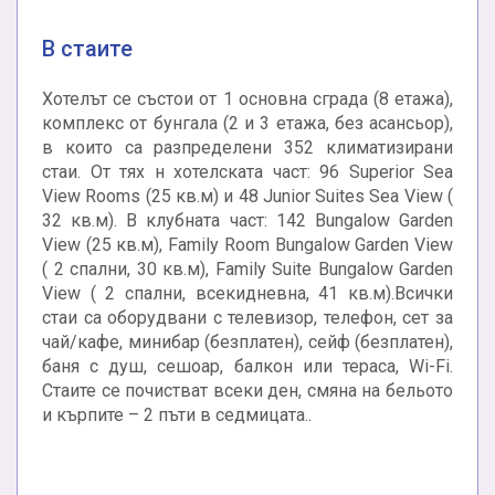
В стаите
Хотелът се състои от 1 основна сграда (8 етажа),
комплекс от бунгала (2 и 3 етажа, без асансьор),
в които са разпределени 352 климатизирани
стаи. От тях н хотелската част: 96 Superior Sea
View Rooms (25 кв.м) и 48 Junior Suites Sea View (
32 кв.м). В клубната част: 142 Bungalow Garden
View (25 кв.м), Family Room Bungalow Garden View
( 2 спални, 30 кв.м), Family Suite Bungalow Garden
View ( 2 спални, всекидневна, 41 кв.м).Всички
стаи са оборудвани с телевизор, телефон, сет за
чай/кафе, минибар (безплатен), сейф (безплатен),
баня с душ, сешоар, балкон или тераса, Wi-Fi.
Стаите се почистват всеки ден, смяна на бельото
и кърпите – 2 пъти в седмицата..