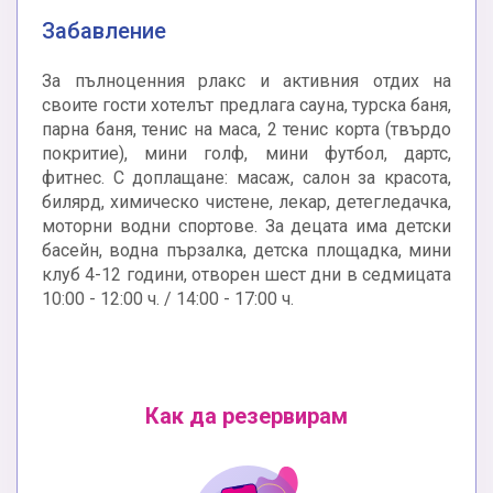
Забавление
За пълноценния рлакс и активния отдих на
своите гости хотелът предлага сауна, турска баня,
парна баня, тенис на маса, 2 тенис корта (твърдо
покритие), мини голф, мини футбол, дартс,
фитнес. С доплащане: масаж, салон за красота,
билярд, химическо чистене, лекар, детегледачка,
моторни водни спортове. За децата има детски
басейн, водна пързалка, детска площадка, мини
клуб 4-12 години, отворен шест дни в седмицата
10:00 - 12:00 ч. / 14:00 - 17:00 ч.
Как да резервирам