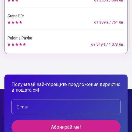
от
350 € / 684 лв.
Grand Efe
от
389 € / 761 лв.
Paloma Pasha
от
549 € / 1 073 лв.
Получавай най-горещите предложения директно
в пощата си!
Абонирай ме!