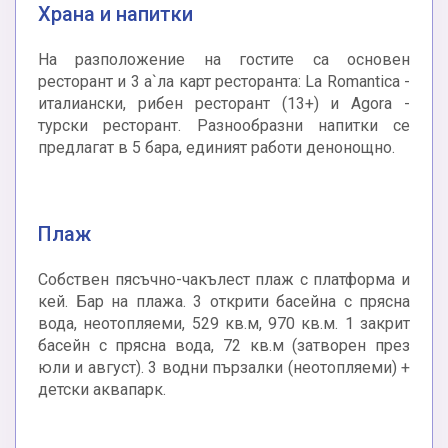
Храна и напитки
На разположение на гостите са основен
ресторант и 3 а`ла карт ресторанта: La Romantica -
италиански, рибен ресторант (13+) и Agora -
турски ресторант. Разнообразни напитки се
предлагат в 5 бара, единият работи денонощно.
Плаж
Собствен пясъчно-чакълест плаж с платформа и
кей. Бар на плажа. 3 открити басейна с прясна
вода, неотопляеми, 529 кв.м, 970 кв.м. 1 закрит
басейн с прясна вода, 72 кв.м (затворен през
юли и август). 3 водни пързалки (неотопляеми) +
детски аквапарк.