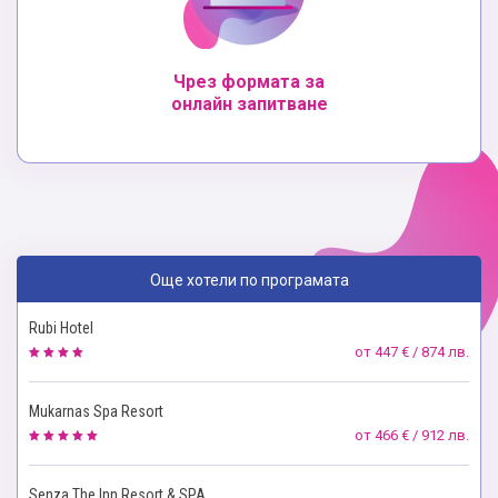
Чрез формата за
онлайн запитване
Още хотели по програмата
Rubi Hotel
от
447 € / 874 лв.
Mukarnas Spa Resort
от
466 € / 912 лв.
Senza The Inn Resort & SPA