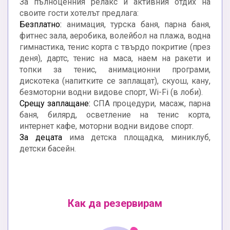
За пълноценния релакс и активния отдих на
своите гости хотелът предлага:
Безплатно:
анимация, турска баня, парна баня,
фитнес зала, аеробика, волейбол на плажа, водна
гимнастика, тенис корта с твърдо покритие (през
деня), дартс, тенис на маса, наем на ракети и
топки за тенис, анимационни програми,
дискотека (напитките се заплащат), скуош, кану,
безмоторни водни видове спорт, Wi-Fi (в лоби).
Срещу заплащане:
СПА процедури, масаж, парна
баня, билярд, осветление на тенис корта,
интернет кафе, моторни водни видове спорт.
За децата
има детска площадка, миниклуб,
детски басейн.
Как да резервирам