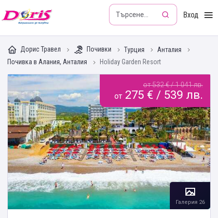
Doris - Изкушението да пътуваш
Вход
Дорис Травел
Почивки
Турция
Анталия
Почивка в Алания, Анталия
Holiday Garden Resort
от 532 € / 1 041 лв.
275 € / 539 лв.
от
Галерия 26