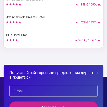
от
353 € / 690 лв.
Aydinbey Gold Dreams Hotel
от
428 € / 837 лв.
Club Hotel Titan
от
546 € / 1 067 лв.
Получавай най-горещите предложения директно
в пощата си!