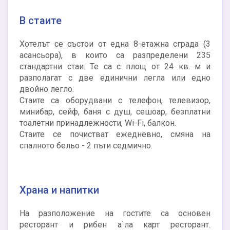
В стаите
Хотелът се състои от една 8-етажна сграда (3
асансьора), в които са разпределени 235
стандартни стаи. Те са с площ от 24 кв. м и
разполагат с две единични легла или едно
двойно легло.
Стаите са оборудвани с телефон, телевизор,
минибар, сейф, баня с душ, сешоар, безплатни
тоалетни принадлежности, Wi-Fi, балкон.
Стаите се почистват ежедневно, смяна на
спалното бельо - 2 пъти седмично.
Храна и напитки
На разположение на гостите са основен
ресторант и рибен а`ла карт ресторант.