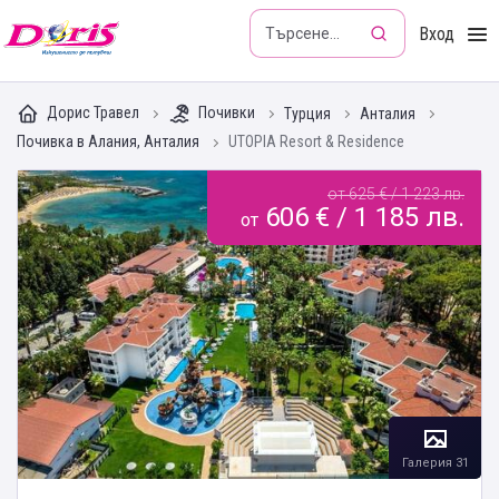
Doris - Изкушението да пътуваш
Вход
Дорис Травел
Почивки
Турция
Анталия
Почивка в Алания, Анталия
UTOPIA Resort & Residence
от 625 € / 1 223 лв.
606 € / 1 185 лв.
от
Галерия 31