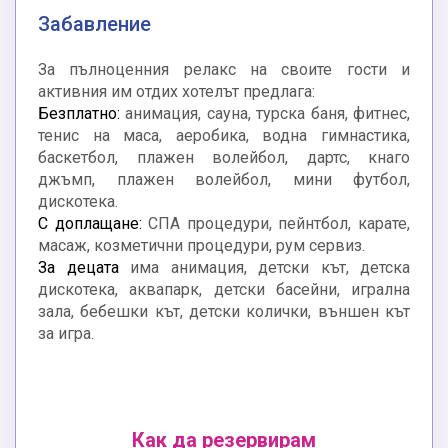
Забавление
За пълноценния релакс на своите гости и
активния им отдих хотелът предлага:
Безплатно:
анимация, сауна, турска баня, фитнес,
тенис на маса, аеробика, водна гимнастика,
баскетбол, плажен волейбол, дартс, кнаго
джъмп, плажен волейбол, мини футбол,
дискотека.
С доплащане:
СПА процедури, пейнтбол, карате,
масаж, козметични процедури, рум сервиз.
За децата
има анимация, детски кът, детска
дискотека, аквапарк, детски басейни, игрална
зала, бебешки кът, детски колички, външен кът
за игра.
Как да резервирам