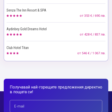
Senza The Inn Resort & SPA
от
353 € / 690 лв.
Aydinbey Gold Dreams Hotel
от
428 € / 837 лв.
Club Hotel Titan
от
546 € / 1 067 лв.
Получавай най-горещите предложения директно
в пощата си!