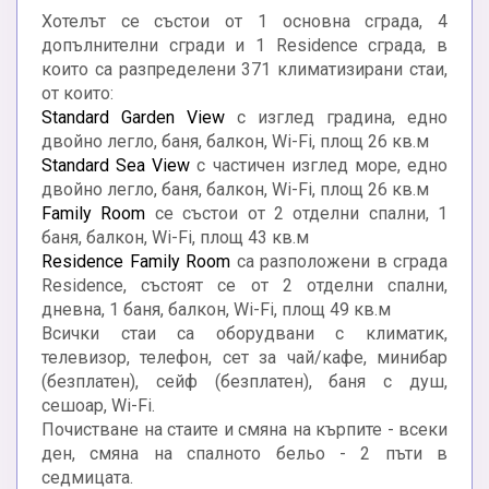
Хотелът се състои от 1 основна сграда, 4
допълнителни сгради и 1 Residence сграда, в
които са разпределени 371 климатизирани стаи,
от които:
Standard Garden View
с изглед градина, едно
двойно легло, баня, балкон, Wi-Fi, площ 26 кв.м
Standard Sea View
с частичен изглед море, едно
двойно легло, баня, балкон, Wi-Fi, площ 26 кв.м
Family Room
се състои от 2 отделни спални, 1
баня, балкон, Wi-Fi, площ 43 кв.м
Residence Family Room
са разположени в сграда
Residence, състоят се от 2 отделни спални,
дневна, 1 баня, балкон, Wi-Fi, площ 49 кв.м
Всички стаи са оборудвани с климатик,
телевизор, телефон, сет за чай/кафе, минибар
(безплатен), сейф (безплатен), баня с душ,
сешоар, Wi-Fi.
Почистване на стаите и смяна на кърпите - всеки
ден, смяна на спалното бельо - 2 пъти в
седмицата.