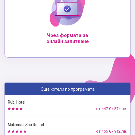
Чрез формата за
онлайн запитване
Още хотели по програмата
Rubi Hotel
от
447 € / 874 лв.
Mukarnas Spa Resort
от
466 € / 912 лв.