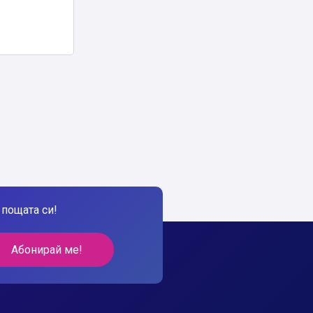
пощата си!
Абонирай ме!