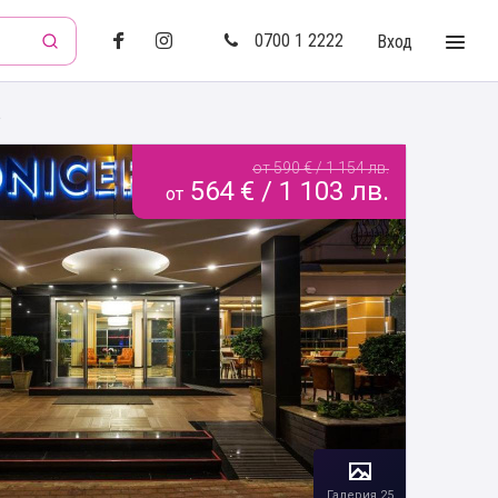
0700 1 2222
Вход
a
от 590 € / 1 154 лв.
564 € / 1 103 лв.
от
Галерия 25