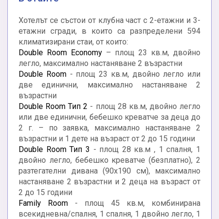
Хотелът се състои от клубна част с 2-етажни и 3-
етажни сгради, в които са разпределени 594
климатизирани стаи, от които:
Double Room Economy
– площ 23 кв.м, двойно
легло, максимално настаняване 2 възрастни
Double Room
- площ 23 кв.м, двойно легло или
две единични, максимално настаняване 2
възрастни
Double Room Тип 2
- площ 28 кв.м, двойно легло
или две единични, бебешко креватче за деца до
2 г. – по заявка, максимално настаняване 2
възрастни и 1 дете на възраст от 2 до 15 години
Double Room Тип 3
- площ 28 кв.м , 1 спалня, 1
двойно легло, бебешко креватче (безплатно), 2
разтегателни дивана (90x190 см), максимално
настаняване 2 възрастни и 2 деца на възраст от
2 до 15 години
Family Room
- площ 45 кв.м, комбинирана
всекидневна/спалня, 1 спалня, 1 двойно легло, 1