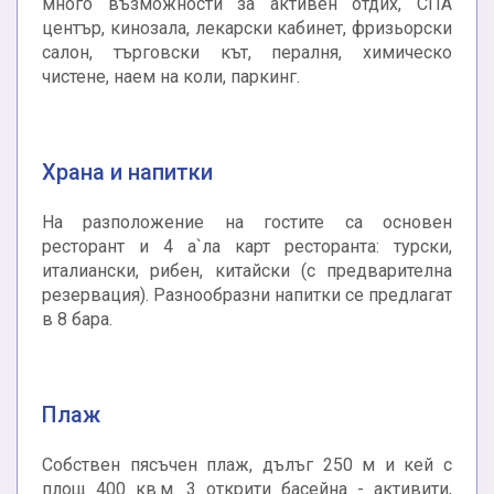
много възможности за активен отдих, СПА
център, кинозала, лекарски кабинет, фризьорски
салон, търговски кът, пералня, химическо
чистене, наем на коли, паркинг.
Храна и напитки
На разположение на гостите са основен
ресторант и 4 а`ла карт ресторанта: турски,
италиански, рибен, китайски (с предварителна
резервация). Разнообразни напитки се предлагат
в 8 бара.
Плаж
Собствен пясъчен плаж, дълъг 250 м и кей с
площ 400 кв.м. 3 открити басейна - активити,