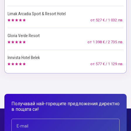
Limak Arcadia Sport & Resort Hotel
от
527 € / 1 032 лв.
Gloria Verde Resort
от
1 398 € / 2 735 лв.
Innvista Hotel Belek
от
577 € / 1 129 лв.
Получавай най-горещите предложения директно
в пощата си!