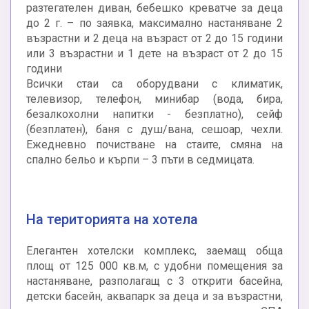
разтегателен диван, бебешко креватче за деца
до 2 г. – по заявка, максимално настаняване 2
възрастни и 2 деца на възраст от 2 до 15 години
или 3 възрастни и 1 дете на възраст от 2 до 15
години
Всички стаи са оборудвани с климатик,
телевизор, телефон, минибар (вода, бира,
безалкохолни напитки - безплатно), сейф
(безплатен), баня с душ/вана, сешоар, чехли.
Ежедневно почистване на стаите, смяна на
спално бельо и кърпи – 3 пъти в седмицата.
На територията на хотела
Елегантен хотелски комплекс, заемащ обща
площ от 125 000 кв.м, с удобни помещения за
настаняване, разполагащ с 3 открити басейна,
детски басейн, аквапарк за деца и за възрастни,