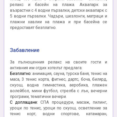
релакс и басейн на плажа. Аквапарк за
възрастни с 4 водни пързалки, детски аквапарк с
5 водни пързалки. Чадъри, шезлонги, матраци и
плажни хавлии на плажа и при басейна се
предоставят безплатно.
Забавление
За пълноценния релакс на своите гости и
активния им отдих хотелът предлага:
Безплатно:
анимация, сауна, турска баня, тенис на
маса, 3 тенис корта, фитнес, дартс, боча, билярд,
скуош, водна гимнастика, аеробика, плажен
волейбол, мини футбол, стрелба с лък, вечерни
програми, тематични вечери.
С доплащане:
СПА процедури, масаж, пилинг,
уроци по тенис, уроци по скуош, осветление за
тенис корт, водни спортове, катамаран,