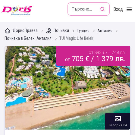
Doris - Изкушението да пътуваш
Вход
Дорис Травел
Почивки
Турция
Анталия
Почивка в Белек, Анталия
TUI Magic Life Belek
от 893 € / 1 748 лв.
705 € / 1 379 лв.
от
Галерия 84