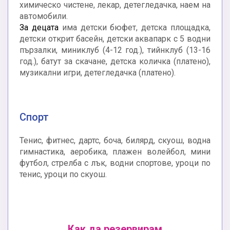
химическо чистене, лекар, детегледачка, наем на
автомобили.
За децата
има детски бюфет, детска площадка,
детски открит басейн, детски аквапарк с 5 водни
пързалки, миниклуб (4-12 год.), тийнклуб (13-16
год.), батут за скачане, детска количка (платено),
музикални игри, детегледачка (платено).
Спорт
Тенис, фитнес, дартс, боча, билярд, скуош, водна
гимнастика, аеробика, плажен волейбол, мини
футбол, стрелба с лък, водни спортове, уроци по
тенис, уроци по скуош.
Как да резервирам