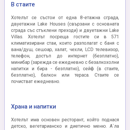
В стаите
Хотелът се състои от една 8-етажна сграда,
двуетажни Lake Houses (свързани с основната
сграда със стъклени преходи) и двуетажни Lake
Villas. Хотелът посреща гостите си в 571
климатизирани стаи, които разполагат с баня с
вана/душ, сешоар, халат, чехли, LCD телевизор,
телефон, достъп до интернет (безплатно),
минибар (зарежда се ежедневно с безалкохолни
напитки и бира - безплатно), сейф (в стаите,
безплатно), балкон или тераса. Стаите се
почистват ежедневно.
Храна и напитки
Хотелът има основен ресторант, който поднася
детско, вегетарианско и диетично меню. А`ла