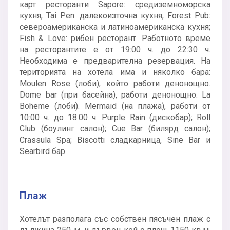
карт ресторанти Sapore: средиземноморска
кухня; Tai Pen: далекоизточна кухня; Forest Pub:
североамериканска и латиноамериканска кухня;
Fish & Love: рибен ресторант. Работното време
на ресторантите е от 19:00 ч. до 22:30 ч.
Необходима е предварителна резервация. На
територията на хотела има и няколко бара:
Moulen Rose (лоби), който работи денонощно.
Dome bar (при басейна), работи денонощно. La
Boheme (лоби). Mermaid (на плажа), работи от
10:00 ч. до 18:00 ч. Purple Rain (дискобар); Roll
Club (боулинг салон); Cue Bar (билярд салон);
Crassula Spa; Biscotti сладкарница, Sine Bar и
Searbird бар.
Плаж
Хотелът разполага със собствен пясъчен плаж с