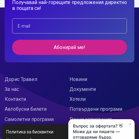
Получавай най-горещите предложения директно
в пощата си!
Абонирай ме!
Дорис Травел
Новини
За нас
Документи
Контакти
Хотели
Автобусни билети
Потвърдени програми
Самолетни програми
Ранни записвания
×
Въпрос за офертата? 👋
Doris Украйна
Празнични предложения
Може да ни пишете —
Политика за бисквитки
отговаряме бързо.