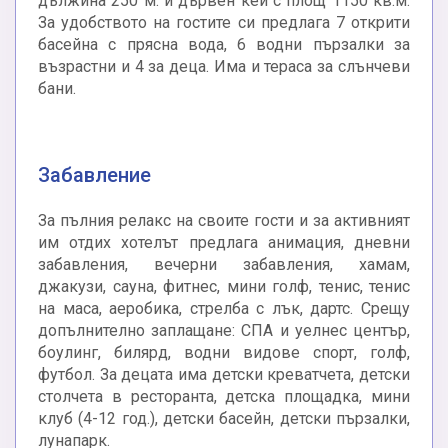
дължина 250 м. и дървен кей с площ 1150 кв.м.
За удобството на гостите си предлага 7 открити
басейна с прясна вода, 6 водни пързалки за
възрастни и 4 за деца. Има и тераса за слънчеви
бани.
Забавление
За пълния релакс на своите гости и за активният
им отдих хотелът предлага анимация, дневни
забавления, вечерни забавления, хамам,
джакузи, сауна, фитнес, мини голф, тенис, тенис
на маса, аеробика, стрелба с лък, дартс. Срещу
допълнително заплащане: СПА и уелнес център,
боулинг, билярд, водни видове спорт, голф,
футбол. За децата има детски креватчета, детски
столчета в ресторанта, детска площадка, мини
клуб (4-12 год.), детски басейн, детски пързалки,
лунапарк.