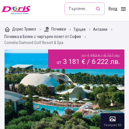
Doris - Изкушението да пътуваш
Вход
Дорис Травел
Почивки
Турция
Анталия
Почивка в Белек с чартърен полет от София
Cornelia Diamond Golf Resort & Spa
от 4 483 € / 8 767 лв.
3 181 € / 6 222 лв.
от
Галерия 83