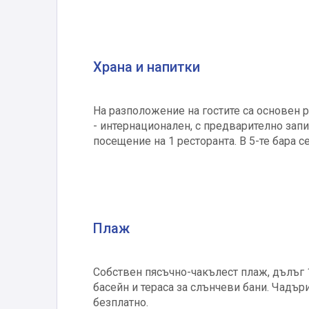
Храна и напитки
На разположение на гостите са основен р
- интернационален, с предварително запи
посещение на 1 ресторанта. В 5-те бара 
Плаж
Собствен пясъчно-чакълест плаж, дълъг 
басейн и тераса за слънчеви бани. Чадър
безплатно.