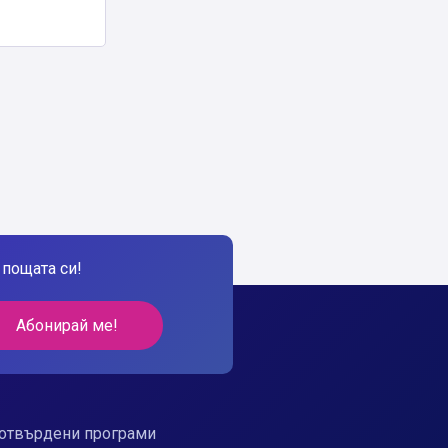
пощата си!
Абонирай ме!
отвърдени програми