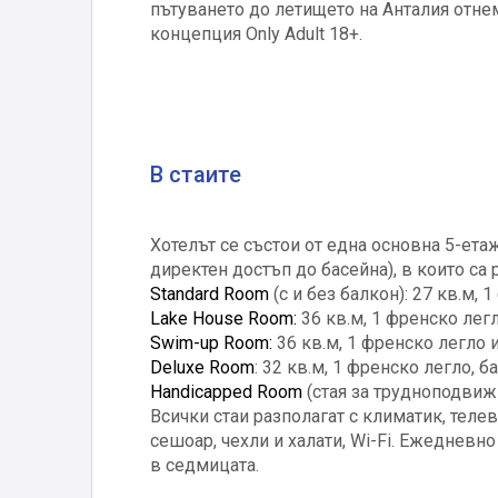
пътуването до летището на Анталия отнем
концепция Only Adult 18+.
В стаите
Хотелът се състои от една основна 5-ета
директен достъп до басейна), в които са
Standard Room
(с и без балкон): 27 кв.м, 
Lake House Room:
36 кв.м, 1 френско легл
Swim-up Room:
36 кв.м, 1 френско легло 
Deluxe Room
: 32 кв.м, 1 френско легло, б
Handicapped Room
(стая за трудноподвижн
Всички стаи разполагат с климатик, телев
сешоар, чехли и халати, Wi-Fi. Ежедневно
в седмицата.