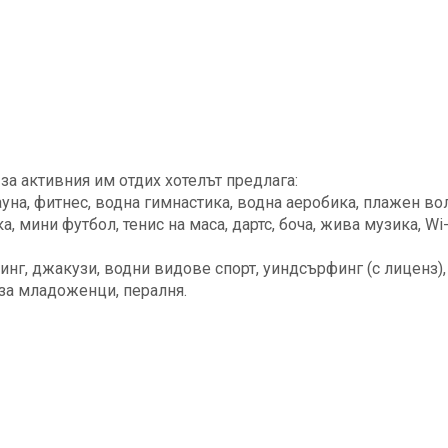
 за активния им отдих хотелът предлага:
ауна, фитнес, водна гимнастика, водна аеробика, плажен во
а, мини футбол, тенис на маса, дартс, боча, жива музика, Wi-
нг, джакузи, водни видове спорт, уиндсърфинг (с лиценз),
 за младоженци, пералня.