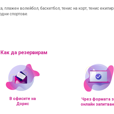
а, плажен волейбол, баскетбол, тенис на корт, тенис екипир
водни спортове.
Как да резервирам
В офисите на
Чрез формата з
Дорис
онлайн запитва