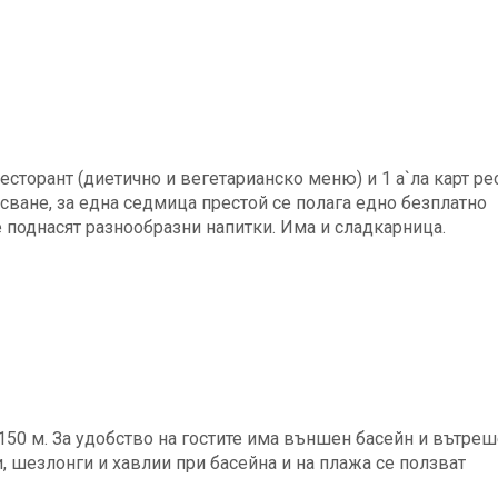
есторант (диетично и вегетарианско меню) и 1 а`ла карт ре
сване, за една седмица престой се полага едно безплатно
се поднасят разнообразни напитки. Има и сладкарница.
150 м. За удобство на гостите има външен басейн и вътре
и, шезлонги и хавлии при басейна и на плажа се ползват