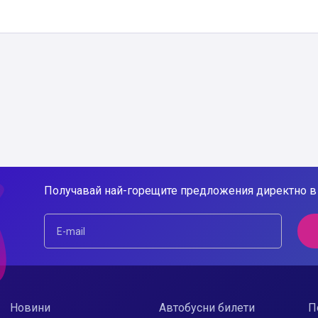
Получавай най-горещите предложения директно в 
Новини
Автобусни билети
П