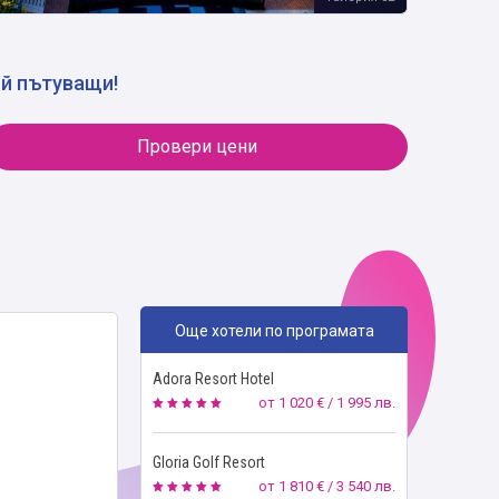
ой пътуващи!
Провери цени
Още хотели по програмата
Adora Resort Hotel
от
1 020 € / 1 995 лв.
Gloria Golf Resort
от
1 810 € / 3 540 лв.