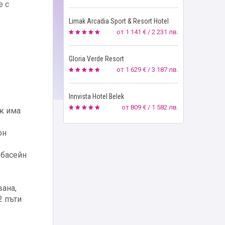
е с
Limak Arcadia Sport & Resort Hotel
от
1 141 € / 2 231 лв.
Gloria Verde Resort
от
1 629 € / 3 187 лв.
Innvista Hotel Belek
от
809 € / 1 582 лв.
аж има
он
 басейн
вана,
2 пъти