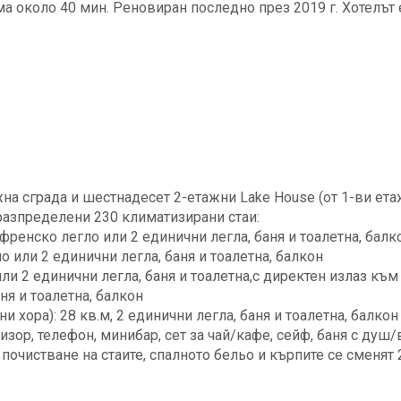
а около 40 мин. Реновиран последно през 2019 г. Хотелът 
жна сграда и шестнадесет 2-етажни Lake House (от 1-ви ет
 разпределени 230 климатизирани стаи:
1 френско легло или 2 единични легла, баня и тоалетна, балк
о или 2 единични легла, баня и тоалетна, балкон
или 2 единични легла, баня и тоалетна,с директен излаз към
аня и тоалетна, балкон
и хора): 28 кв.м, 2 единични легла, баня и тоалетна, балкон
изор, телефон, минибар, сет за чай/кафе, сейф, баня с душ/
 почистване на стаите, спалното бельо и кърпите се сменят 