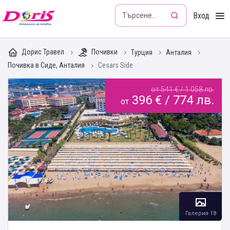
Doris - Изкушението да пътуваш
Вход
Дорис Травел
Почивки
Турция
Анталия
Почивка в Сиде, Анталия
Cesars Side
от 541 € / 1 058 лв.
396 € / 774 лв.
от
Галерия 18