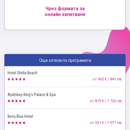
Чрез формата за
онлайн запитване
Още хотели по програмата
Hotel Stella Beach
от
430 € / 841 лв.
Aydinbey King's Palace & Spa
от
879 € / 1 720 лв.
Berry Blue Hotel
от
551 € / 1 077 лв.