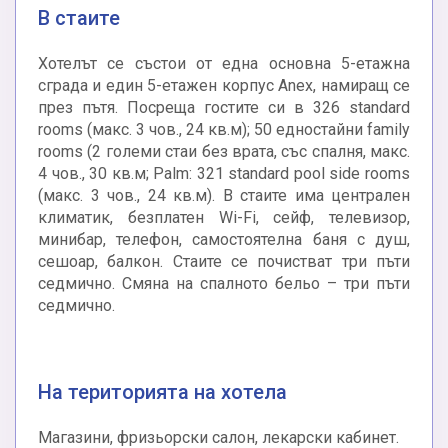
В стаите
Хотелът се състои от една основна 5-етажна
сграда и един 5-етажен корпус Anex, намиращ се
през пътя. Посреща гостите си в 326 standard
rooms (макс. 3 чов., 24 кв.м); 50 едностайни family
rooms (2 големи стаи без врата, със спалня, макс.
4 чов., 30 кв.м; Palm: 321 standard pool side rooms
(макс. 3 чов., 24 кв.м). В стаите има централен
климатик, безплатен Wi-Fi, сейф, телевизор,
минибар, телефон, самостоятелна баня с душ,
сешоар, балкон. Стаите се почистват три пъти
седмично. Смяна на спалното бельо – три пъти
седмично.
На територията на хотела
Магазини, фризьорски салон, лекарски кабинет.