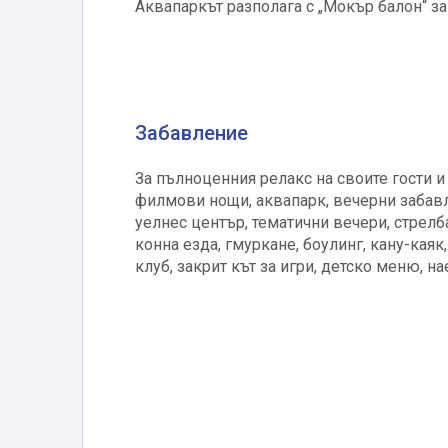
Аквапаркът разполага с „Мокър балон“ за
Забавление
За пълноценния релакс на своите гости и
филмови нощи, аквапарк, вечерни забавл
уелнес център, тематични вечери, стрелб
конна езда, гмуркане, боулинг, кану-каяк
клуб, закрит кът за игри, детско меню, н