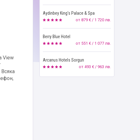
Aydinbey King's Palace & Spa
от
879 € / 1 720 лв.
Berry Blue Hotel
от
551 € / 1 077 лв.
ea View
Arcanus Hotels Sorgun
r
от
493 € / 963 лв.
. Всяка
лефон,