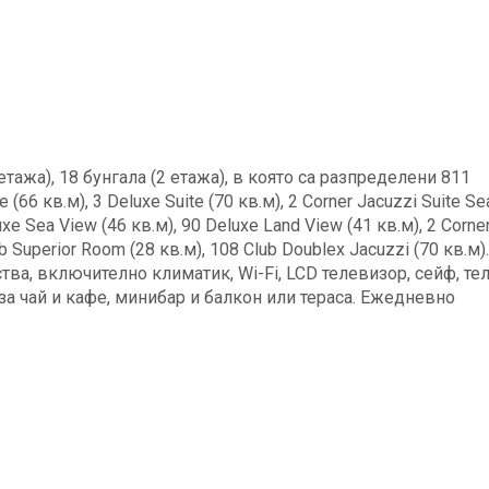
етажа), 18 бунгала (2 етажа), в която са разпределени 811
 (66 кв.м), 3 Deluxe Suite (70 кв.м), 2 Corner Jacuzzi Suite S
luxe Sea View (46 кв.м), 90 Deluxe Land View (41 кв.м), 2 Corne
ub Superior Room (28 кв.м), 108 Club Doublex Jacuzzi (70 кв.м)
ства, включително климатик, Wi-Fi, LCD телевизор, сейф, те
за чай и кафе, минибар и балкон или тераса. Ежедневно