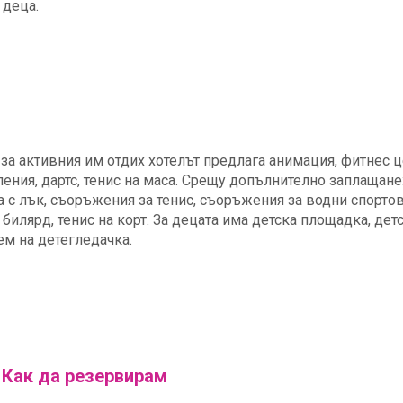
 деца.
 за активния им отдих хотелът предлага анимация, фитнес ц
ения, дартс, тенис на маса. Срещу допълнително заплащане
а с лък, съоръжения за тенис, съоръжения за водни спортов
, билярд, тенис на корт. За децата има детска площадка, дет
аем на детегледачка.
Как да резервирам