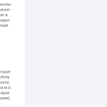
anesha -
unset -
сят в
Saigon
Snack
открит
finity
usive
кв.м (с
водни
овия).