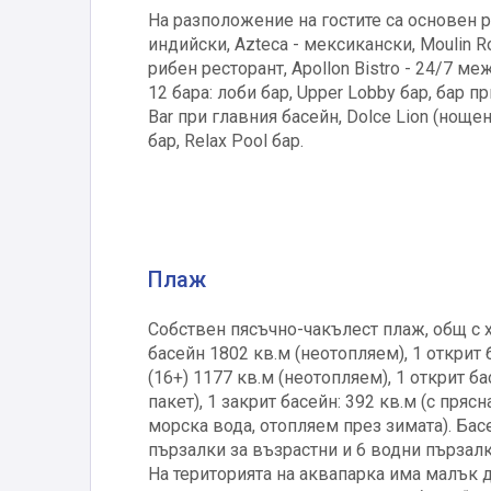
На разположение на гостите са основен рес
индийски, Azteca - мексикански, Moulin Rou
рибен ресторант, Apollon Bistro - 24/7 
12 бара: лоби бар, Upper Lobby бар, бар п
Bar при главния басейн, Dolce Lion (нощен к
бар, Relax Pool бар.
Плаж
Собствен пясъчно-чакълест плаж, общ с хо
басейн 1802 кв.м (неотопляем), 1 открит б
(16+) 1177 кв.м (неотопляем), 1 открит б
пакет), 1 закрит басейн: 392 кв.м (с пряс
морска вода, отопляем през зимата). Басе
пързалки за възрастни и 6 водни пързалк
На територията на аквапарка има малък д