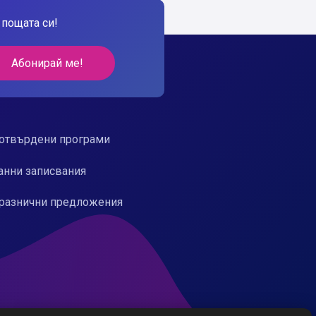
пощата си!
Абонирай ме!
отвърдени програми
анни записвания
разнични предложения