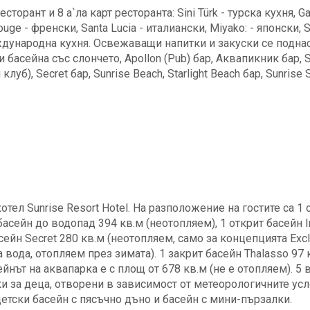
торант и 8 а`ла карт ресторанта: Sini Türk - турска кухня, G
ge - френски, Santa Lucia - италиански, Miyako: - японски, S
международна кухня. Освежаващи напитки и закуски се подна
ри басейна със слончето, Apollon (Pub) бар, Аквапикник бар, 
луб), Secret бар, Sunrise Beach, Starlight Beach бар, Sunrise 
тел Sunrise Resort Hotel. На разположение на гостите са 1 
асейн до водопад 394 кв.м (неотопляем), 1 открит басейн In
асейн Secret 280 кв.м (неотопляем, само за концепцията Excl
на вода, отопляем през зимата). 1 закрит басейн Thalasso 97 
йнът на аквапарка е с площ от 678 кв.м (не е отопляем). 5 
и за деца, отворени в зависимост от метеорологичните усл
етски басейн с пясъчно дъно и басейн с мини-пързалки.