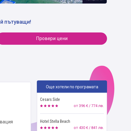
ой пътуващи!
Провери цени
Още хотели по програмата
Cesars Side
от
396 € / 774 лв.
овация
Hotel Stella Beach
от
430 € / 841 лв.