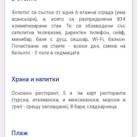
Хотелът се състои от една 6-етажна сграда (има
асансьори), в която са разпределени 834
климатизирани стаи. Те са обзаведени със
сателитна телевизия, директен телефон, сейф,
минибар, баня с душ, сешоар, Wi-Fi, балкон.
Почистване на стаите - всеки ден, смяна на
бельото - 3 пъти в седмицата.
Храна и напитки
Основен ресторант, 5 а `ла карт ресторанта
(турски, италиански, и мексикански; морски и
грил - срещу заплащане), 8 бара, сладкарница.
Плаж