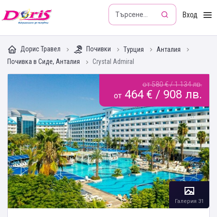
Doris - Изкушението да пътуваш
Вход
Дорис Травел
Почивки
Турция
Анталия
Почивка в Сиде, Анталия
Crystal Admiral
от 580 € / 1 134 лв.
464 € / 908 лв.
от
Галерия 31