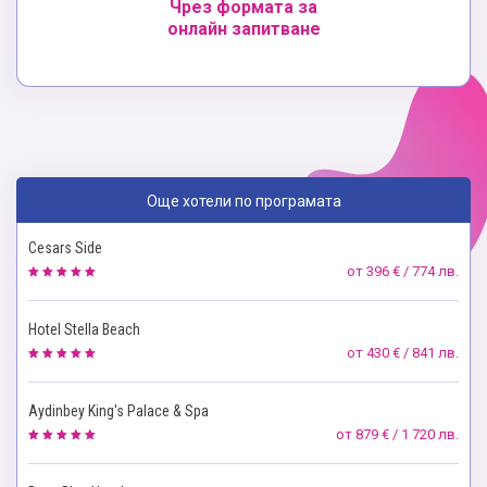
Чрез формата за
онлайн запитване
Още хотели по програмата
Cesars Side
от
396 € / 774 лв.
Hotel Stella Beach
от
430 € / 841 лв.
Aydinbey King's Palace & Spa
от
879 € / 1 720 лв.