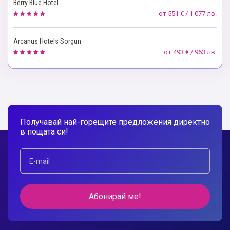
Berry Blue Hotel
от
551 € / 1 077 лв.
Arcanus Hotels Sorgun
от
493 € / 963 лв.
Получавай най-горещите предложения директно
в пощата си!
Абонирай ме!