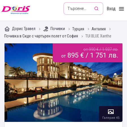
Doris - Изкушението да пътуваш
Вход
Дорис Травел
Почивки
Турция
Анталия
Почивка в Сиде с чартърен полет от София
TUI BLUE Xanthe
от 990 € / 1 937 лв.
895 € / 1 751 лв.
от
Галерия 45