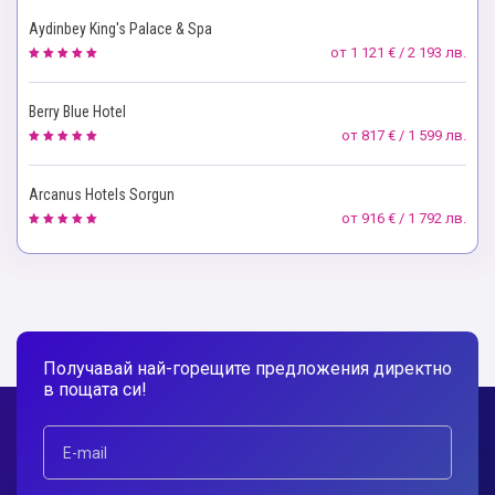
Aydinbey King's Palace & Spa
от
1 121 € / 2 193 лв.
Berry Blue Hotel
от
817 € / 1 599 лв.
Arcanus Hotels Sorgun
от
916 € / 1 792 лв.
Получавай най-горещите предложения директно
в пощата си!