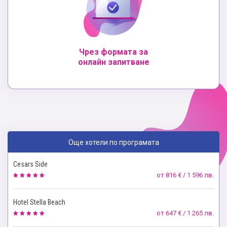
Чрез формата за
онлайн запитване
Още хотели по програмата
Cesars Side
от
816 € / 1 596 лв.
Hotel Stella Beach
от
647 € / 1 265 лв.