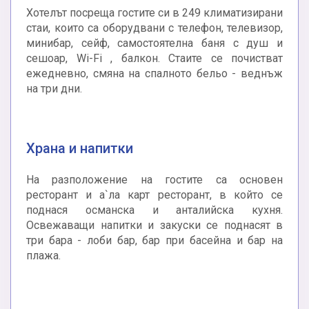
Хотелът посреща гостите си в 249 климатизирани
стаи, които са оборудвани с телефон, телевизор,
минибар, сейф, самостоятелна баня с душ и
сешоар, Wi-Fi , балкон. Стаите се почистват
ежедневно, смяна на спалното бельо - веднъж
на три дни.
Храна и напитки
На разположение на гостите са основен
ресторант и а`ла карт ресторант, в който се
поднася османска и анталийска кухня.
Освежаващи напитки и закуски се поднасят в
три бара - лоби бар, бар при басейна и бар на
плажа.