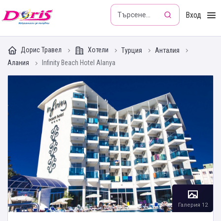
Doris - Изкушението да пътуваш
Вход
Дорис Травел
Хотели
Турция
Анталия
Алания
Infinity Beach Hotel Alanya
Галерия 12