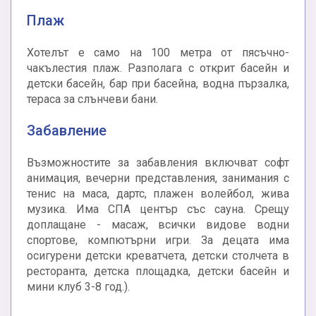
Плаж
Хотелът е само на 100 метра от пясъчно-
чакълестия плаж. Разполага с открит басейн и
детски басейн, бар при басейна, водна пързалка,
тераса за слънчеви бани.
Забавление
Възможностите за забавления включват софт
анимация, вечерни представления, занимания с
тенис на маса, дартс, плажен волейбол, жива
музика. Има СПА център със сауна. Срещу
доплащане - масаж, всички видове водни
спортове, компютърни игри. За децата има
осигурени детски креватчета, детски столчета в
ресторанта, детска площадка, детски басейн и
мини клуб 3-8 год.).