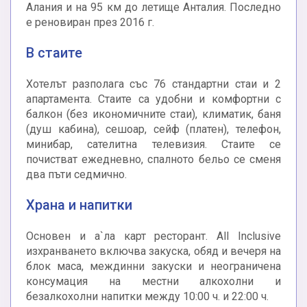
Алания и на 95 км до летище Анталия. Последно
е реновиран през 2016 г.
В стаите
Хотелът разполага със 76 стандартни стаи и 2
апартамента. Стаите са удобни и комфортни с
балкон (без икономичните стаи), климатик, баня
(душ кабина), сешоар, сейф (платен), телефон,
минибар, сателитна телевизия. Стаите се
почистват ежедневно, спалното бельо се сменя
два пъти седмично.
Храна и напитки
Основен и а`ла карт ресторант. All Inclusive
изхранването включва закуска, обяд и вечеря на
блок маса, междинни закуски и неограничена
консумация на местни алкохолни и
безалкохолни напитки между 10:00 ч. и 22:00 ч.