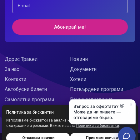
Абонирай ме!
Дорис Травел
Новини
За нас
Документи
Контакти
Хотели
Автобусни билети
Потвърдени програми
Самолетни програми
Ранни записвания
×
Въпрос за офертата? 👋
Doris Украйна
Празнични предложения
Може да ни пишете —
Политика за бисквитки
отговаряме бързо.
Използваме бисквитки за анализ на трафика и персонализирано
съдържание и реклами. Вижте нашата
Политика за бисквитки
.
Отказвам всички
Приемам всички