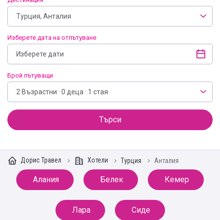
Турция, Анталия
Изберете дата на отпътуване
Брой пътуващи
2 Възрастни · 0 деца · 1 стая
Търси
Дорис Травел
Хотели
Турция
Анталия
Алания
Белек
Кемер
Лара
Сиде