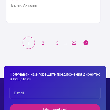
Белек, Анталия
…
1
2
3
22
Получавай най-горещите предложения директно
в пощата си!
Абонирай ме!