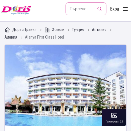
Doris - Изкушението да пътуваш
Вход
Дорис Травел
Хотели
Турция
Анталия
Алания
Alanya First Class Hotel
Галерия 29