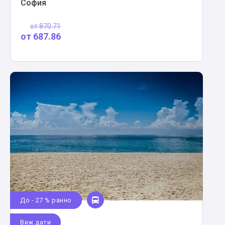
София
от
870.71
от
687.86
До - 27 % ранно
Виж дати