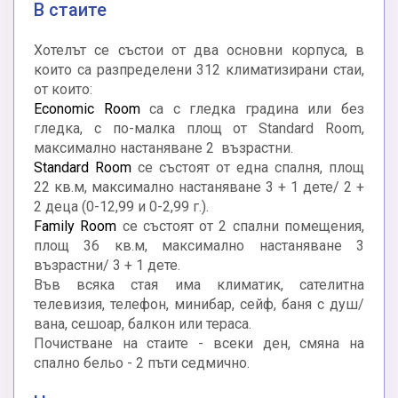
В стаите
Хотелът се състои от два основни корпуса, в
които са разпределени 312 климатизирани стаи,
от които:
Economic Room
са с гледка градина или без
гледка, с по-малка площ от Standard Room,
максимално настаняване 2 възрастни.
Standard Room
се състоят от една спалня, площ
22 кв.м, максимално настаняване 3 + 1 дете/ 2 +
2 деца (0-12,99 и 0-2,99 г.).
Family Room
се състоят от 2 спални помещения,
площ 36 кв.м, максимално настаняване 3
възрастни/ 3 + 1 дете.
Във всяка стая има климатик, сателитна
телевизия, телефон, минибар, сейф, баня с душ/
вана, сешоар, балкон или тераса.
Почистване на стаите - всеки ден, смяна на
спално бельо - 2 пъти седмично.