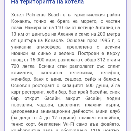
На територията на хотела
Хотел Palmeras Beach е в туристическия район
Конаклъ, точно на брега на морето, с частен
плаж. Намира се на 110 км от летище Анталия, на
13 км от центъра на Алания и само на 200 метра
от центъра на Конаклъ. Основан през 1995 г., с
уникална атмосфера, преплетена с всички
нюанси на синьо и зелено. Построен е върху
площ от 15 000 кв.м, разполага с общо 312 стаи и
700 легла. Всички стаи разполагат със сплит
климатик, сателитна телевизия, телефон,
минибар, баня с вана, сешоар, сейф и балкон.
Основен ресторант с капацитет 600 души, а`ла
карт ресторант, лоби бар, бар край басейна, снек
бар, открит басейн, закрит басейн, водни
пързалки, чадъри, шезлонги, плажни кърпи,
целодневни анимационни дейности, мини клуб
(за деца от 4 до 12 години), плажен волейбол,
тенис корт, безплатен Wi-Fi само във фоайето,
конферентна зала и оборудване, СПА център,