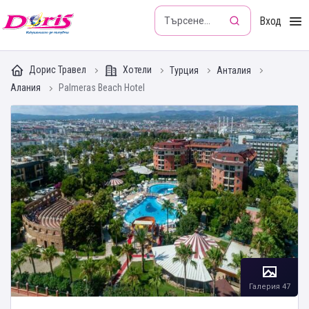
Doris - Изкушението да пътуваш
Вход
Дорис Травел
Хотели
Турция
Анталия
Алания
Palmeras Beach Hotel
Галерия 47