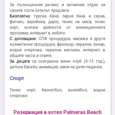
За пълноценния релакс и активния отдих на
своите гости хотелът предлага:
Безплатно:
турска баня, парна баня и сауна,
фитнес, аеробика, дартс, тенис на маса, тенис
корт, всички дейности от анимационната
програма, интернет в лобито.
С доплащане:
СПА процедури, масажи и други
козметични процедури, фризьор, пералня, лекар,
водни спортове, пералня, магазин, интернет в
общите части и стаите.
За децата
са осигурени мини клуб (4-12 год.),
детски басейн, анимация, наем на детегледачка.
Спорт
Тенис корт, баскетбол, волейбол, водни
спортове.
Резервация в хотел Palmeras Beach