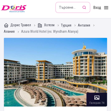
Doris - Изкушението да пътуваш
Вход
Дорис Травел
Хотели
Турция
Анталия
Алания
Azura World Hotel (ex. Wyndham Alanya)
Галерия 74