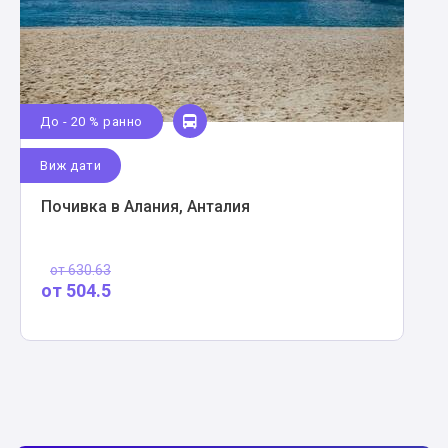
До - 20 % ранно
Виж дати
Почивка в Алания, Анталия
от
630.63
от
504.5