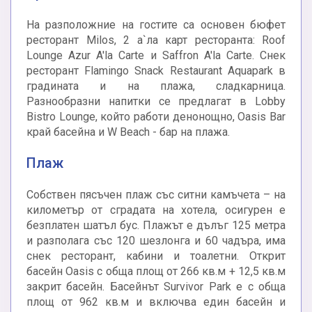
На разположние на гостите са основен бюфет
ресторант Milos, 2 а`ла карт ресторанта: Roof
Lounge Azur A'la Carte и Saffron A'la Carte. Снек
ресторант Flamingo Snack Restaurant Aquapark в
градината и на плажа, сладкарница.
Разнообразни напитки се предлагат в Lobby
Bistro Lounge, който работи денонощно, Oasis Bar
край басейна и W Beach - бар на плажа.
Плаж
Собствен пясъчен плаж със ситни камъчета – на
километър от сградата на хотела, осигурен е
безплатен шатъл бус. Плажът е дълъг 125 метра
и разполага със 120 шезлонга и 60 чадъра, има
снек ресторант, кабини и тоалетни. Открит
басейн Oasis с обща площ от 266 кв.м + 12,5 кв.м
закрит басейн. Басейнът Survivor Park е с обща
площ от 962 кв.м и включва един басейн и