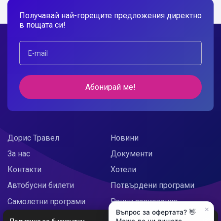
Получавай най-горещите предложения директно
в пощата си!
Абонирай ме!
Дорис Травел
Новини
За нас
Документи
Контакти
Хотели
Автобусни билети
Потвърдени програми
Самолетни програми
Ранни записвания
×
Въпрос за офертата? 👋
Doris Украйна
Празнични предложения