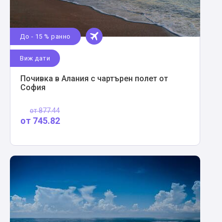
До - 15 % ранно
Виж дати
Почивка в Алания с чартърен полет от
София
от
877.44
от
745.82