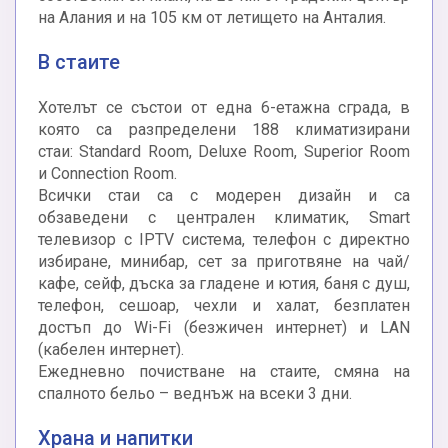
на Алания и на 105 км от летището на Анталия.
В стаите
Хотелът се състои от една 6-етажна сграда, в
която са разпределени 188 климатизирани
стаи: Standard Room, Deluxe Room, Superior Room
и Connection Room.
Всички стаи са с модерен дизайн и са
обзаведени с централен климатик, Smart
телевизор с IPTV система, телефон с директно
избиране, минибар, сет за приготвяне на чай/
кафе, сейф, дъска за гладене и ютия, баня с душ,
телефон, сешоар, чехли и халат, безплатен
достъп до Wi-Fi (безжичен интернет) и LAN
(кабелен интернет).
Ежедневно почистване на стаите, смяна на
спалното бельо – веднъж на всеки 3 дни.
Храна и напитки