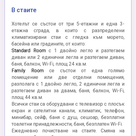
В стаите
Хотелът се състои от три 5-етажни и една 3-
етажна сграда, в които с разпределени
климатизирани стаи с гледка към морето,
басейна или градините, от които:
Standard Room
с 1 двойно легло и разтегаем
диван или 2 единични легла и разтегаем диван,
баня, балкон, Wi-Fi, площ 24 кв.м.
Family Room
се състои от една голямо
помещение или две отделни помещения,
разполага с 1 двойно легло, 2 единични легла и
разтегаем диван за двама, баня, балкон, Wi-Fi,
площ 44 кв.м.
Всички стаи са оборудвани с телевизор с плосък
екран и сателитни канали, климатик, телефон,
минибар, сейф, баня с душ, сешоар, безплатни
тоалетни принадлежности, баня, безплатен Wi-Fi.
Ежедневно почистване на стаите. Смяна на