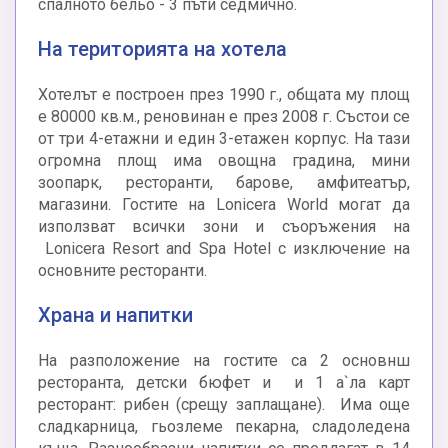
спалното бельо - 3 пъти седмично.
На територията на хотела
Хотелът е построен през 1990 г., общата му площ
е 80000 кв.м., реновинан е през 2008 г. Състои се
от три 4-етажни и един 3-етажен корпус. На тази
огромна площ има овощна градина, мини
зоопарк, ресторанти, барове, амфитеатър,
магазини. Гостите на Lonicera World могат да
използват всички зони и съоръжения на
Lonicera Resort and Spa Hotel с изключение на
основните ресторанти.
Храна и напитки
На разположение на гостите са 2 основнш
ресторанта, детски бюфет и и 1 а`ла карт
ресторант: рибен (срещу заплащане). Има още
сладкарница, гьозлеме пекарна, сладоледена