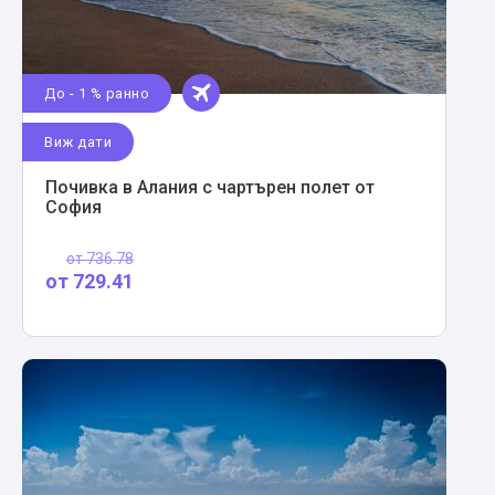
До - 1 % ранно
Виж дати
Почивка в Алания с чартърен полет от
София
от
736.78
от
729.41