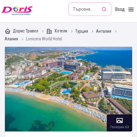
Doris - Изкушението да пътуваш
Вход
Дорис Травел
Хотели
Турция
Анталия
Алания
Lonicera World Hotel
Галерия 63