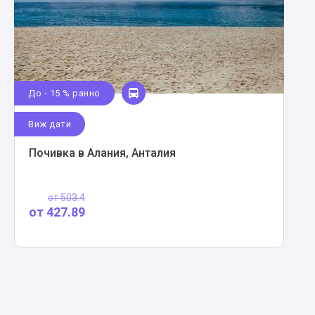
До - 15 % ранно
Виж дати
Почивка в Алания, Анталия
от
503.4
от
427.89