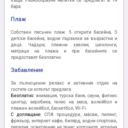
къща. Разнообразни напитки се предлагат в 14
бара.
Плаж
Собствен пясъчен плаж. 5 открити басейна, 5
детски басейна, водни пързалки за възрастни и
деца. Чадъри, плажни хавлии, шезлонги,
матраци на плажа и при басейните се
предоставят безплатно.
Забавление
За пълноценни релакс и активния отдих на
гостите си хотелът предлага:
Безплатно:
анимация, турска баня, сауна, фитнес
център, аеробика, тенис на маса, волейбол и
плажен волейбол, баскетбол, Wi-Fi.
С доплащане:
СПА процедури, масаж, пилинг,
фризьор, интернет кафе, билярд, водни спортове,
пералня, осветление на тенис кортовете, игрална