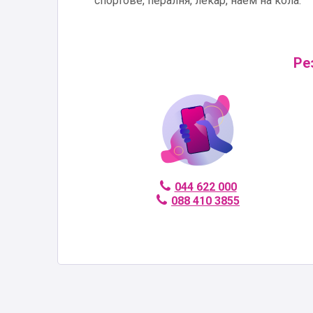
спортове, пералня, лекар, наем на кола.
Ре
044 622 000
088 410 3855