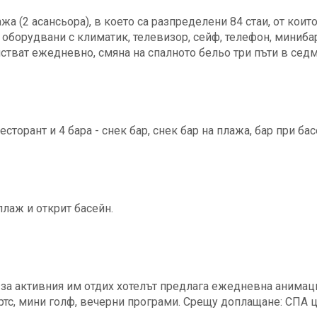
жа (2 асансьора), в което са разпределени 84 стаи, от които 
са оборудвани с климатик, телевизор, сейф, телефон, минибар
стват ежедневно, смяна на спалното бельо три пъти в седм
сторант и 4 бара - снек бар, снек бар на плажа, бар при бас
лаж и открит басейн.
 за активния им отдих хотелът предлага ежедневна анимаци
дартс, мини голф, вечерни програми. Срещу доплащане: СПА ц