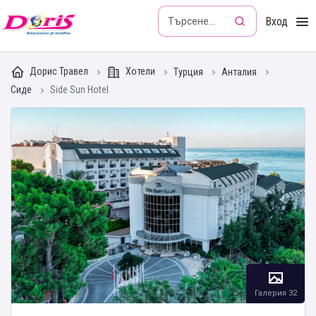
Doris - Изкушението да пътуваш
Вход
Дорис Травел
Хотели
Турция
Анталия
Сиде
Side Sun Hotel
Галерия 32