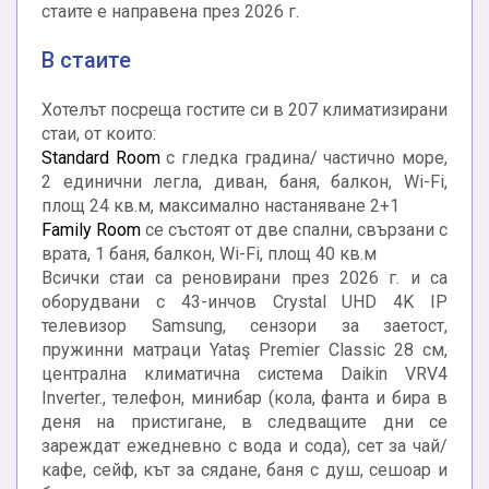
стаите е направена през 2026 г.
В стаите
Хотелът посреща гостите си в 207 климатизирани
стаи, от които:
Standard Room
с гледка градина/ частично море,
2 единични легла, диван, баня, балкон, Wi-Fi,
площ 24 кв.м, максимално настаняване 2+1
Family Room
се състоят от две спални, свързани с
врата, 1 баня, балкон, Wi-Fi, площ 40 кв.м
Всички стаи са реновирани през 2026 г. и са
оборудвани с 43-инчов Crystal UHD 4K IP
телевизор Samsung, сензори за заетост,
пружинни матраци Yataş Premier Classic 28 см,
централна климатична система Daikin VRV4
Inverter., телефон, минибар (кола, фанта и бира в
деня на пристигане, в следващите дни се
зареждат ежедневно с вода и сода), сет за чай/
кафе, сейф, кът за сядане, баня с душ, сешоар и