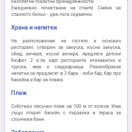
безплатни тоалетни принадлежности.
Ежедневно почистване на стаите. Смяна на
спалното бельо - два пъти седмично.
Храна и напитки
На разположение на гостите е основен
ресторант, отворен за закуска, късна закуска,
обяд, вечеря, късна вечеря, предлага детски
бюфет. 2 а`ла карт ресторанта: италиански и
турски, има и сладкарница. Разнообразни
напитки се предлагат в 3 бара - лоби бар, бар при
басейна и бар на плажа.
Плаж
Собствен пясъчен плаж на 100 м от хотела. Има
също открит басейн с пързалка и тераса за
слънчеви бани.