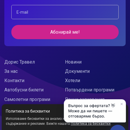
Абонирай ме!
Дорис Травел
Новини
За нас
Документи
Контакти
Хотели
Автобусни билети
Потвърдени програми
Самолетни програми
Ранни записвания
×
Въпрос за офертата? 👋
Doris Украйна
Празнични предложения
Може да ни пишете —
Политика за бисквитки
отговаряме бързо.
Използваме бисквитки за анализ на трафика и персонализирано
съдържание и реклами. Вижте нашата
Политика за бисквитки
.