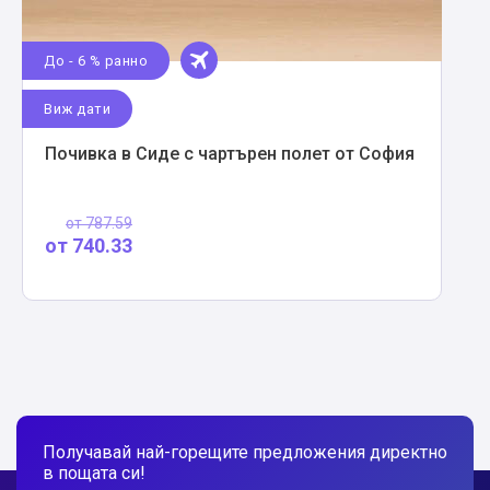
До - 6 % ранно
Виж дати
Почивка в Сиде с чартърен полет от София
от
787.59
от
740.33
Получавай най-горещите предложения директно
в пощата си!