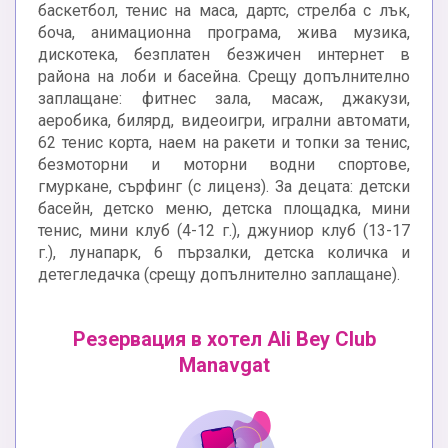
баскетбол, тенис на маса, дартс, стрелба с лък,
боча, анимационна програма, жива музика,
дискотека, безплатен безжичен интернет в
района на лоби и басейна. Срещу допълнително
заплащане: фитнес зала, масаж, джакузи,
аеробика, билярд, видеоигри, игрални автомати,
62 тенис корта, наем на ракети и топки за тенис,
безмоторни и моторни водни спортове,
гмуркане, сърфинг (с лиценз). За децата: детски
басейн, детско меню, детска площадка, мини
тенис, мини клуб (4-12 г.), джуниор клуб (13-17
г.), лунапарк, 6 пързалки, детска количка и
детегледачка (срещу допълнително заплащане).
Резервация в хотел Ali Bey Club
Manavgat