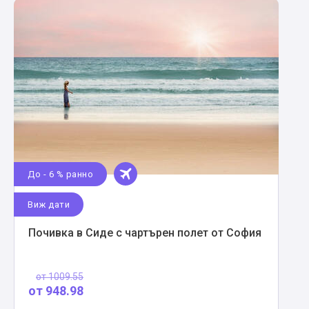
До - 6 % ранно
Виж дати
Почивка в Сиде с чартърен полет от София
от
1009.55
от
948.98