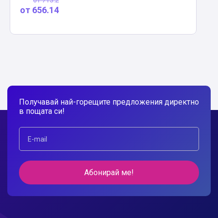
от
713.2
от
656.14
Получавай най-горещите предложения директно
в пощата си!
Абонирай ме!