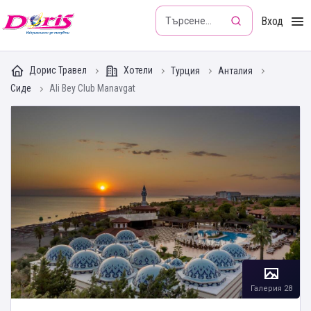
Doris - Изкушението да пътуваш
Вход
Дорис Травел
Хотели
Турция
Анталия
Сиде
Ali Bey Club Manavgat
Галерия 28