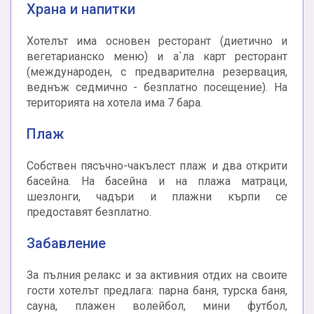
Храна и напитки
Хотелът има основен ресторант (диетично и
вегетарианско меню) и а`ла карт ресторант
(международен, с предварителна резервация,
веднъж седмично - безплатно посещение). На
територията на хотела има 7 бара.
Плаж
Собствен пясъчно-чакълест плаж и два открити
басейна. На басейна и на плажа матраци,
шезлонги, чадъри и плажни кърпи се
предоставят безплатно.
Забавление
За пълния релакс и за активния отдих на своите
гости хотелът предлага: парна баня, турска баня,
сауна, плажен волейбол, мини футбол,