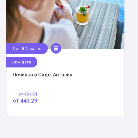
До - 8 % ранно
Виж дати
Почивка в Сиде, Анталия
от
481.84
от
443.29