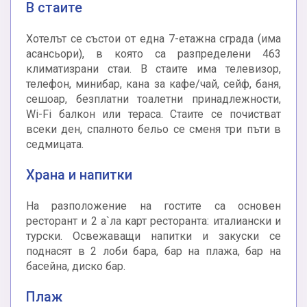
В стаите
Хотелът се състои от една 7-етажна сграда (има
асансьори), в която са разпределени 463
климатизрани стаи. В стаите има телевизор,
телефон, минибар, кана за кафе/чай, сейф, баня,
сешоар, безплатни тоалетни принадлежности,
Wi-Fi балкон или тераса. Стаите се почистват
всеки ден, спалното бельо се сменя три пъти в
седмицата.
Храна и напитки
На разположение на гостите са основен
ресторант и 2 а`ла карт ресторанта: италиански и
турски. Освежаващи напитки и закуски се
поднасят в 2 лоби бара, бар на плажа, бар на
басейна, диско бар.
Плаж