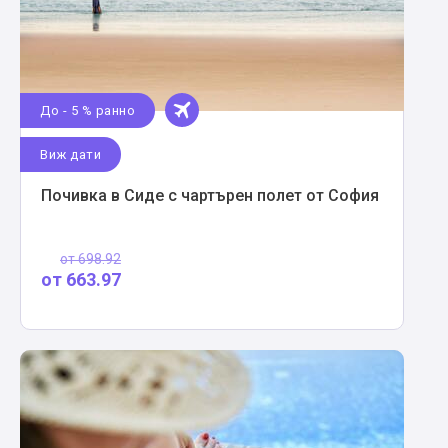
До - 5 % ранно
Виж дати
Почивка в Сиде с чартърен полет от София
от
698.92
от
663.97