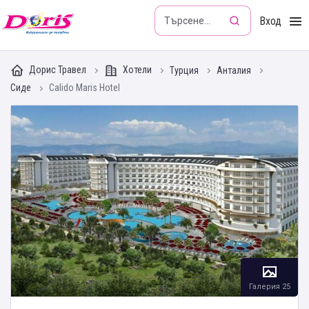
Doris - Изкушението да пътуваш
Вход
Дорис Травел
Хотели
Турция
Анталия
Сиде
Calido Maris Hotel
Галерия 25