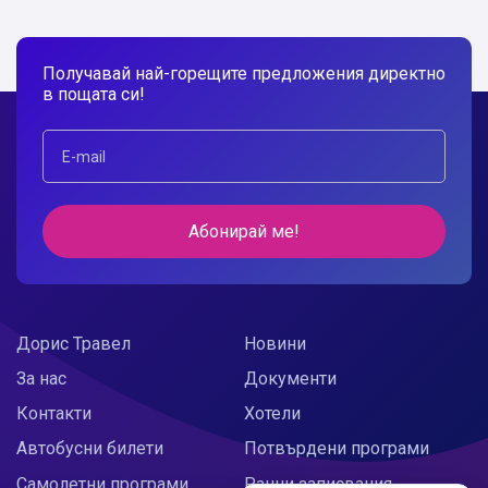
Получавай най-горещите предложения директно
в пощата си!
Абонирай ме!
Дорис Травел
Новини
За нас
Документи
Контакти
Хотели
Автобусни билети
Потвърдени програми
Самолетни програми
Ранни записвания