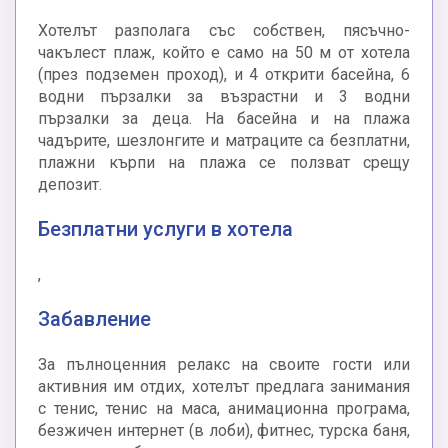
Хотелът разполага със собствен, пясъчно-
чакълест плаж, който е само на 50 м от хотела
(през подземен проход), и 4 открити басейна, 6
водни пързалки за възрастни и 3 водни
пързалки за деца. На басейна и на плажа
чадърите, шезлонгите и матраците са безплатни,
плажни кърпи на плажа се ползват срещу
депозит.
Безплатни услуги в хотела
,
Забавление
За пълноценния релакс на своите гости или
активния им отдих, хотелът предлага занимания
с тенис, тенис на маса, анимационна програма,
безжичен интернет (в лоби), фитнес, турска баня,