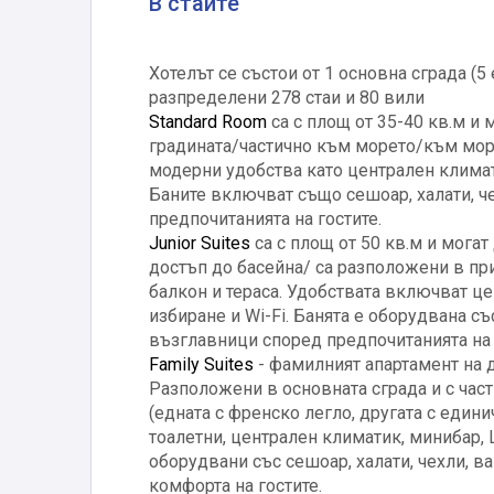
В стаите
Хотелът се състои от 1 основна сграда (5 
разпределени 278 стаи и 80 вили
Standard Room
са с площ от 35-40 кв.м и 
градината/частично към морето/към море
модерни удобства като централен климати
Баните включват също сешоар, халати, ч
предпочитанията на гостите.
Junior Suites
са с площ от 50 кв.м и могат
достъп до басейна/ са разположени в при
балкон и тераса. Удобствата включват ц
избиране и Wi-Fi. Банята е оборудвана съ
възглавници според предпочитанията на 
Family Suites
- фамилният апартамент на д
Разположени в основната сграда и с част
(едната с френско легло, другата с едини
тоалетни, централен климатик, минибар, 
оборудвани със сешоар, халати, чехли, 
комфорта на гостите.