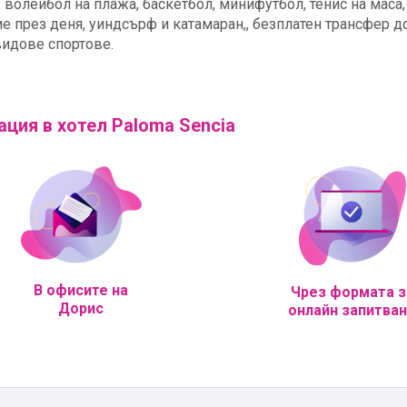
 волейбол на плажа, баскетбол, минифутбол, тенис на маса,
тие през деня, уиндсърф и катамаран,, безплатен трансфер д
видове спортове.
ация в хотел Paloma Sencia
В офисите на
Чрез формата з
Дорис
онлайн запитва