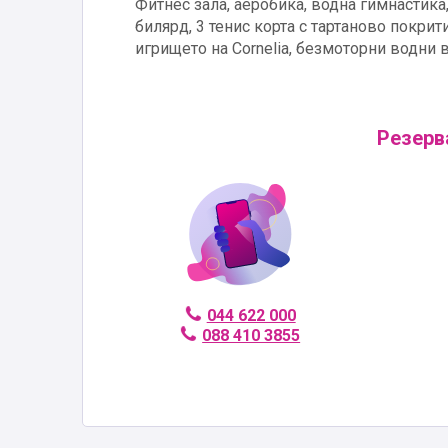
Фитнес зала, аеробика, водна гимнастика,
билярд, 3 тенис корта с тартаново покри
игрището на Cornelia, безмоторни водни 
Резерв
044 622 000
088 410 3855