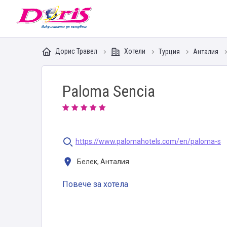
Doris - Изкушението да пътуваш
Дорис Травел
Хотели
Турция
Анталия
Paloma Sencia
https://www.palomahotels.com/en/paloma-s
Белек, Анталия
Повече за хотела