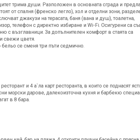
ацитет трима души. Разположен в основната сграда и предл
тоят от спалня (френско легло), хол и отделни зони, раздел
ючват джакузи на терасата, баня (вана и душ), тоалетна,
зор, телефон с директно избиране и Wi-Fi. Осигурени са с
меню с възглавници. За допълнителен комфорт в стаята са
 и свежи цветя.
 бельо се сменя три пъти седмично.
есторант и 4 а`ла карт ресторанта, в които се поднасят яст
ни морски дарове, далекоизточна кухня и барбекю специа
ат в 8 бара.
рвен кей, бар на плажа. 4 открити плувни басейна с прясна