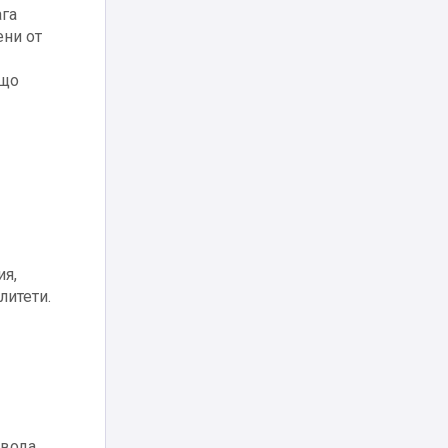
ага
ени от
ъщо
ия,
литети.
 вода