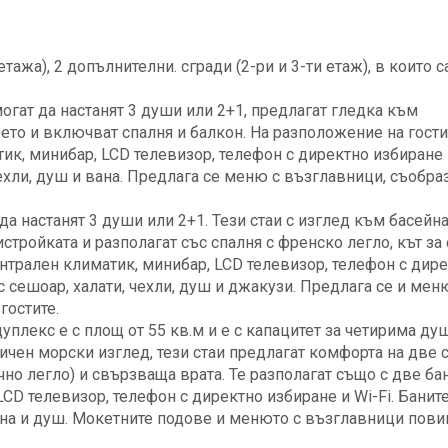
етажа), 2 допълнителни. сгради (2-ри и 3-ти етаж), в които с
могат да настанят 3 души или 2+1, предлагат гледка към
то и включват спалня и балкон. На разположение на гости
к, минибар, LCD телевизор, телефон с директно избиране и
ехли, душ и вана. Предлага се меню с възглавници, съобра
 да настанят 3 души или 2+1. Тези стаи с изглед към басейн
стройката и разполагат със спалня с френско легло, кът за 
ентрален климатик, минибар, LCD телевизор, телефон с дир
с сешоар, халати, чехли, душ и джакузи. Предлага се и мен
гостите.
уплекс е с площ от 55 кв.м и е с капацитет за четирима ду
ичен морски изглед, тези стаи предлагат комфорта на две 
чно легло) и свързваща врата. Те разполагат също с две ба
LCD телевизор, телефон с директно избиране и Wi-Fi. Баните
вана и душ. Мокетните подове и менюто с възглавници пов