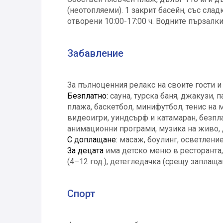
(неотопляеми). 1 закрит басейн, със слад
отворени 10:00-17:00 ч. Водните пързалк
Забавление
За пълноценния релакс на своите гости и
Безплатно:
сауна, турска баня, джакузи, 
плажа, баскетбол, минифутбол, тенис на м
видеоигри, уиндсърф и катамаран, безпл
анимационни програми, музика на живо, д
С доплащане:
масаж, боулинг, осветление
За децата
има детско меню в ресторанта, 
(4–12 год.), детегледачка (срещу заплаща
Спорт