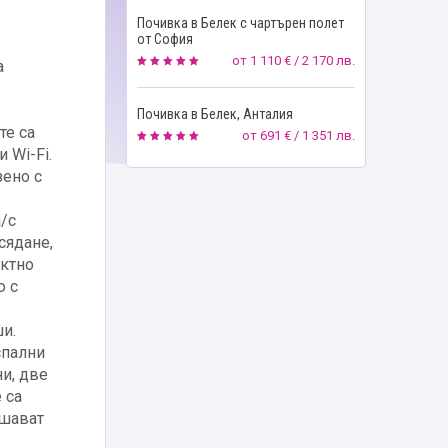
Почивка в Белек с чартърен полет
от София
от
1 110 € / 2 170 лв.
а
Почивка в Белек, Анталия
те са
от
691 € / 1 351 лв.
 Wi-Fi.
зено с
а/с
сядане,
ектно
ю с
ши.
спални
ни, две
 са
ишават