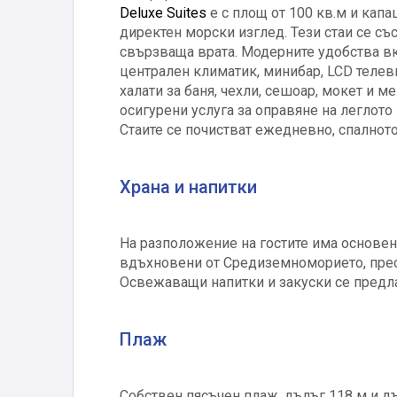
Deluxe Suites
е с площ от 100 кв.м и кап
директен морски изглед. Тези стаи се със
свързваща врата. Модерните удобства вкл
централен климатик, минибар, LCD телеви
халати за баня, чехли, сешоар, мокет и 
осигурени услуга за оправяне на леглото
Стаите се почистват ежедневно, спалното
Храна и напитки
На разположение на гостите има основен р
вдъхновени от Средиземноморието, прес
Освежаващи напитки и закуски се предлаг
Плаж
Собствен пясъчен плаж, дълъг 118 м и дъ