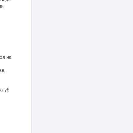
и,
ол на
ве,
клуб