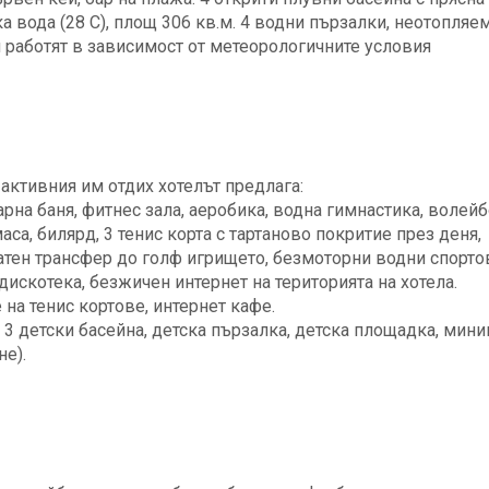
ка вода (28 C), площ 306 кв.м. 4 водни пързалки, неотопляем
и работят в зависимост от метеорологичните условия
 активния им отдих хотелът предлага:
парна баня, фитнес зала, аеробика, водна гимнастика, волейб
аса, билярд, 3 тенис корта с тартаново покритие през деня,
атен трансфер до голф игрището, безмоторни водни спорто
искотека, безжичен интернет на територията на хотела.
 на тенис кортове, интернет кафе.
3 детски басейна, детска пързалка, детска площадка, мини
не).