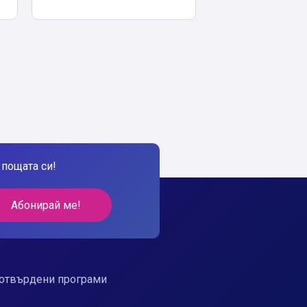
пощата си!
Абонирай ме!
отвърдени програми