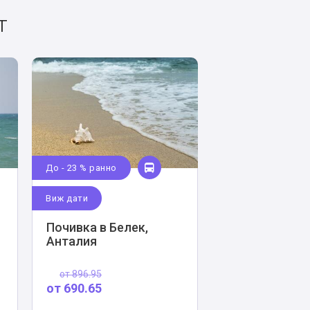
т
До - 23 % ранно
Виж дати
Почивка в Белек,
Анталия
от
896.95
от
690.65