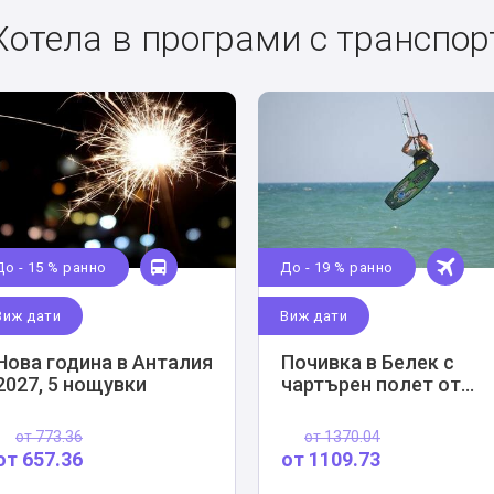
Хотела в програми с транспор
До - 15 % ранно
До - 19 % ранно
Виж дати
Виж дати
Нова година в Анталия
Почивка в Белек с
2027, 5 нощувки
чартърен полет от
София
от
773.36
от
1370.04
от
657.36
от
1109.73