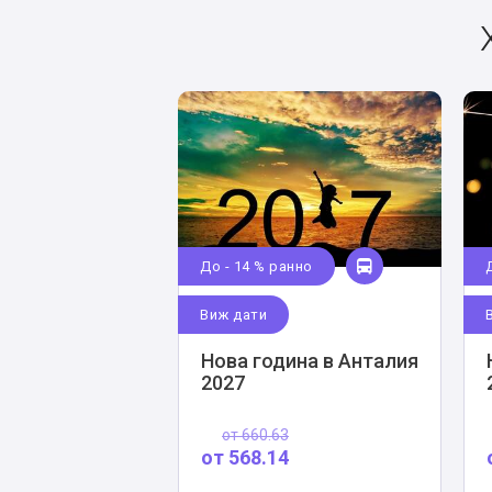
До - 14 % ранно
Виж дати
Нова година в Анталия
2027
от
660.63
от
568.14