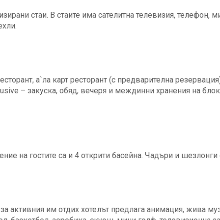
зирани стаи. В стаите има сателитна телевизия, телефон, ми
ехли.
есторант, а`ла карт ресторант (с предварителна резервация
clusive – закуска, обяд, вечеря и междинни хранения на бл
ние на гостите са и 4 открити басейна. Чадъри и шезлонги 
за активния им отдих хотелът предлага анимация, жива музи