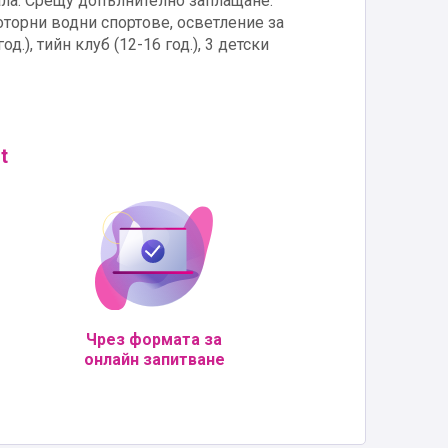
зала. Срещу допълнително заплащане:
моторни водни спортове, осветление за
.), тийн клуб (12-16 год.), 3 детски
t
Чрез формата за
онлайн запитване