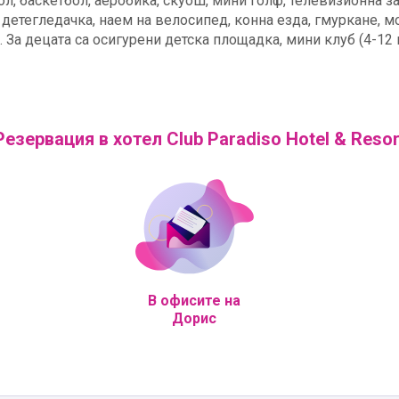
йбол, баскетбол, аеробика, скуош, мини голф, телевизионна 
, детегледачка, наем на велосипед, конна езда, гмуркане, 
 За децата са осигурени детска площадка, мини клуб (4-12 год
Резервация в хотел Club Paradiso Hotel & Resor
В офисите на
Дорис