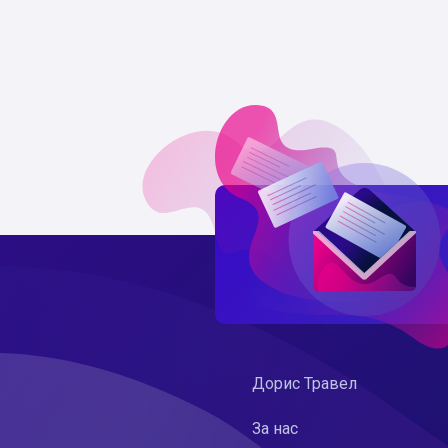
Дорис Травел
За нас