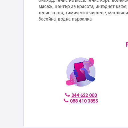
билярд, тенис на маса, тенис корт, воле
масаж, център за красота, интернет кафе
тенис корта, химическо чистене, магазини.
басейна, водна пързалка.
044 622 000
088 410 3855