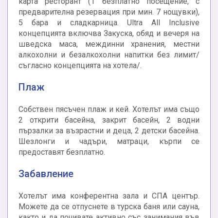
карта ресторант (1 безплатно посещение, с
предварителна резервация при мин. 7 нощувки),
5 бара и сладкарница. Ultra All Inclusive
концепцията включва Закуска, обяд и вечеря на
шведска маса, междинни хранения, местни
алкохолни и безалкохолни напитки без лимит/
съгласно концепцията на хотела/.
Плаж
Собствен пясъчен плаж и кей. Хотелът има също
2 открити басейна, закрит басейн, 2 водни
пързалки за възрастни и деца, 2 детски басейна.
Шезлонги и чадъри, матраци, кърпи се
предоставят безплатно.
Забавление
Хотелът има конферентна зала и СПА център.
Можете да се отпуснете в турска баня или сауна,
както и да почивате активно със занимания във