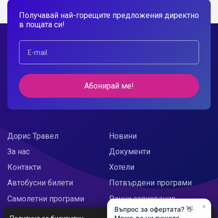
Получавай най-горещите предложения директно
в пощата си!
Абонирай ме!
Дорис Травел
Новини
За нас
Документи
Контакти
Хотели
Автобусни билети
Потвърдени програми
Самолетни програми
Ранни записвания
×
Въпрос за офертата? 👋
Doris Украйна
Празнични предложения