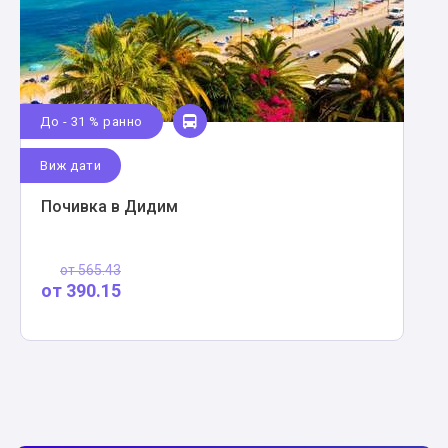
До - 31 % ранно
Виж дати
Почивка в Дидим
от
565.43
от
390.15