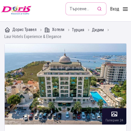
Doris - Изкушението да пътуваш
Вход
Дорис Травел
Хотели
Турция
Дидим
Laur Hotels Experience & Elegance
Галерия 24