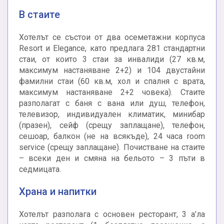
В стаите
Хотелът се състои от два осеметажни корпуса
Resort и Elegance, като предлага 281 стандартни
стаи, от които 3 стаи за инвалиди (27 кв.м,
максимум настаняване 2+2) и 104 двустайни
фамилни стаи (60 кв.м, хол и спалня с врата,
максимум настаняване 2+2 човека). Стаите
разполагат с баня с вана или душ, телефон,
телевизор, индивидуален климатик, минибар
(празен), сейф (срещу заплащане), телефон,
сешоар, балкон (не на всякъде), 24 часа room
service (срещу заплащане). Почистване на стаите
– всеки ден и смяна на бельото – 3 пъти в
седмицата.
Храна и напитки
Хотелът разполага с основен ресторант, 3 а’ла