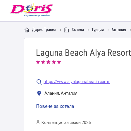
Doris - Изкушението да пътуваш
Дорис Травел
Хотели
Турция
Анталия
Laguna Beach Alya Resort
https://www.alyalagunabeach.com/
Алания, Анталия
Повече за хотела
Концепция за сезон 2026