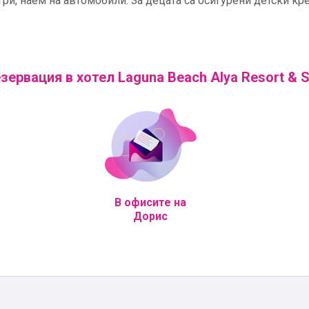
ри, наем на автомобили. За децата са осигурени детски кре
зервация в хотел Laguna Beach Alya Resort & 
В офисите на
Дорис