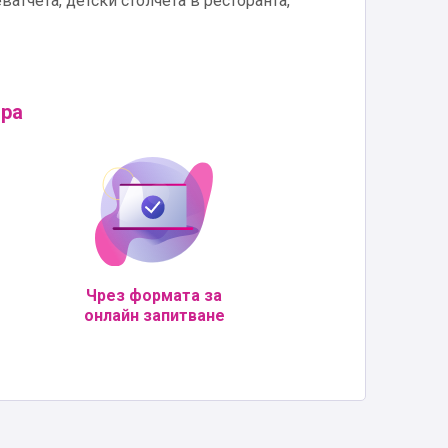
ватчета, детски столчета в ресторанта,
Spa
Чрез формата за
онлайн запитване