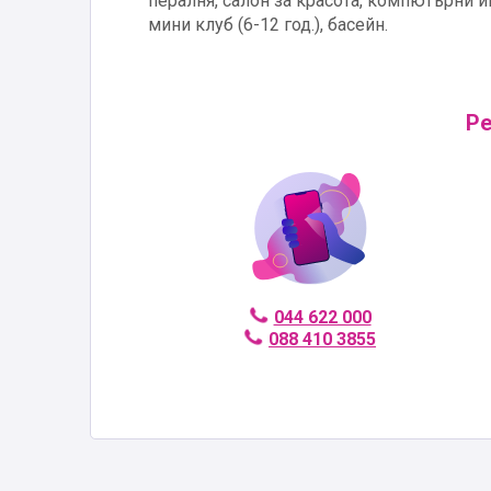
пералня, салон за красота, компютърни иг
мини клуб (6-12 год.), басейн.
Ре
044 622 000
088 410 3855