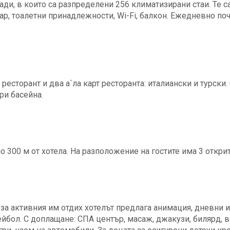
ади, в които са разпределени 256 климатизирани стаи. Те с
ар, тоалетни принадлежности, Wi-Fi, балкон. Ежедневно поч
ресторант и два а`ла карт ресторанта: италиански и турски
при басейна.
 300 м от хотела. На разположение на гостите има 3 открит
 за активния им отдих хотелът предлага анимация, дневни и
лейбол. С доплащане: СПА център, масаж, джакузи, билярд, 