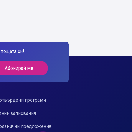
пощата си!
Абонирай ме!
отвърдени програми
анни записвания
разнични предложения