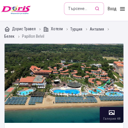
Doris - Изкушението да пътуваш
Вход
Дорис Травел
Хотели
Турция
Анталия
Белек
Papillon Belvil
Галерия 48