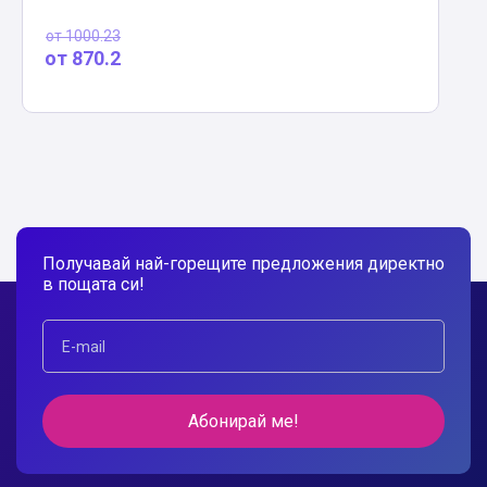
от
1000.23
от
870.2
Получавай най-горещите предложения директно
в пощата си!
Абонирай ме!