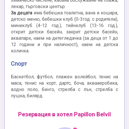
химическо чистене, кабана обслужване на плажа,
лекар, търговски център.
За децата
има бебешка тоалетна, вана и кошара,
детско меню, бебешки клуб (0-3год. с родители),
миниклуб (4-12 год.), тийнклуб (13-16 год.),
открит детски басейн, закрит детски басейн,
аквапарк, наем на детегледачка (за деца от 1 до
12 години и при наличност), наем на детска
количка.
Спорт
Баскетбол, футбол, плажен волейбол, тенис на
маса, тенис на корт, дартс, боча, аквааеробика,
водно поло, бинго, стрелба с лък, стрелба с
пушка, билярд.
Резервация в хотел Papillon Belvil