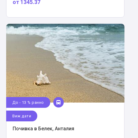
от
1345.37
До - 13 % ранно
Виж дати
Почивка в Белек, Анталия