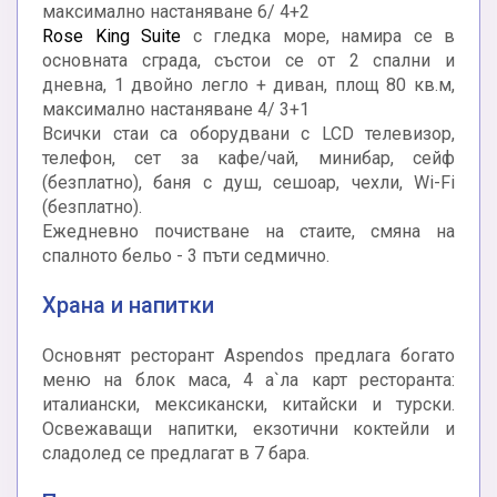
максимално настаняване 6/ 4+2
Rose King Suite
с гледка море, намира се в
основната сграда, състои се от 2 спални и
дневна, 1 двойно легло + диван, площ 80 кв.м,
максимално настаняване 4/ 3+1
Всички стаи са оборудвани с LCD телевизор,
телефон, сет за кафе/чай, минибар, сейф
(безплатно), баня с душ, сешоар, чехли, Wi-Fi
(безплатно).
Ежедневно почистване на стаите, смяна на
спалното бельо - 3 пъти седмично.
Храна и напитки
Основнят ресторант Aspendos предлага богато
меню на блок маса, 4 а`ла карт ресторанта:
италиански, мексикански, китайски и турски.
Освежаващи напитки, екзотични коктейли и
сладолед се предлагат в 7 бара.