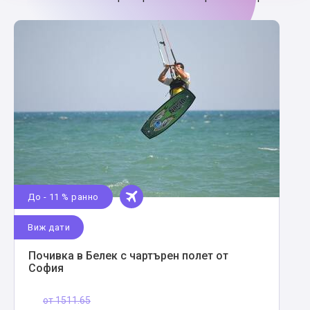
До - 11 % ранно
Виж дати
Почивка в Белек с чартърен полет от
София
от
1511.65