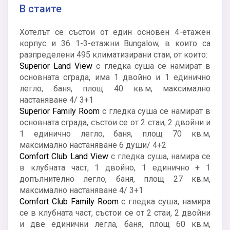
В стаите
Хотелът се състои от един основен 4-етажен
корпус и 36 1-3-етажни Bungalow, в които са
разпределени 495 климатизирани стаи, от които:
Superior Land View
с гледка суша се намират в
основната сграда, има 1 двойно и 1 единично
легло, баня, площ 40 кв.м, максимално
настаняване 4/ 3+1
Superior Family Room
с гледка суша се намират в
основната сграда, състои се от 2 стаи, 2 двойни и
1 единично легло, баня, площ 70 кв.м,
максимално настаняване 6 души/ 4+2
Comfort Club Land View
с гледка суша, намира се
в клубната част, 1 двойно, 1 единично + 1
допълнително легло, баня, площ 27 кв.м,
максимално настаняване 4/ 3+1
Comfort Club Family Room
с гледка суша, намира
се в клубната част, състои се от 2 стаи, 2 двойни
и две единични легла, баня, площ 60 кв.м,