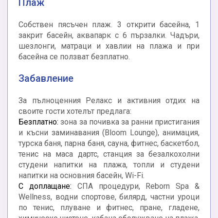
Плаж
Собствен пясъчен плаж. 3 открити басейна, 1
закрит басейн, аквапарк с 6 пързалки. Чадъри,
шезлонги, матраци и хавлии на плажа и при
басейна се ползват безплатно.
Забавление
За пълноценния Релакс и активния отдих на
своите гости хотелът предлага:
Безплатно:
зона за почивка за ранни пристигания
и късни заминавания (Bloom Lounge), анимация,
турска баня, парна баня, сауна, фитнес, баскетбол,
тенис на маса дартс, станция за безалкохолни
студени напитки на плажа, топли и студени
напитки на основния басейн, Wi-Fi.
С доплащане:
СПА процедури, Reborn Spa &
Wellness, водни спортове, билярд, частни уроци
по тенис, плуване и фитнес, пране, гладене,