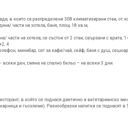
ади, в които са разпределени 308 климатизирани стаи, от к
ина/ части на хотела, баня, площ 18 кв.м,
/ части на хотела, се състои от 2 стаи, свързани с врата, 1 
2, 4
елефон, минибар, сет за кафе/чай, сейф, баня с душ, сешоар,
- всеки ден, смяна на спално бельо – на всеки 3 дни.
есторант, в който се поднася диетично и вегетарианско ме
адкарница и гьозлеме). Разнообразни напитки се поднасят в 5