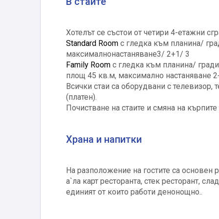
В стаите
Хотелът се състои от четири 4-етажни сгр
Standard Room
с гледка към планина/ град
максималнонастаняване3/ 2+1/ 3
Family Room
с гледка към планина/ градина
площ 45 кв.м, максимално настаняване 2+
Всички стаи са оборудвани с телевизор, т
(платен).
Почистване на стаите и смяна на кърпите 
Храна и напитки
На разположение на гостите са основен р
a`лa карт ресторанта, стек ресторант, сл
единият от които работи денонощно..