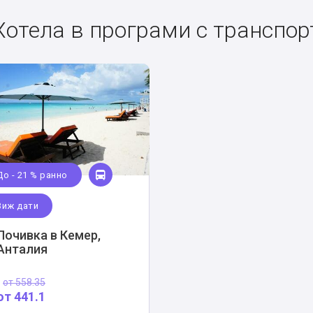
Хотела в програми с транспор
До - 21 % ранно
Виж дати
Почивка в Кемер,
Анталия
от
558.35
от
441.1