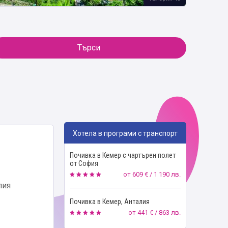
Търси
Хотела в програми с транспорт
Почивка в Кемер с чартърен полет
от София
от
609 € / 1 190 лв.
лия
Почивка в Кемер, Анталия
от
441 € / 863 лв.