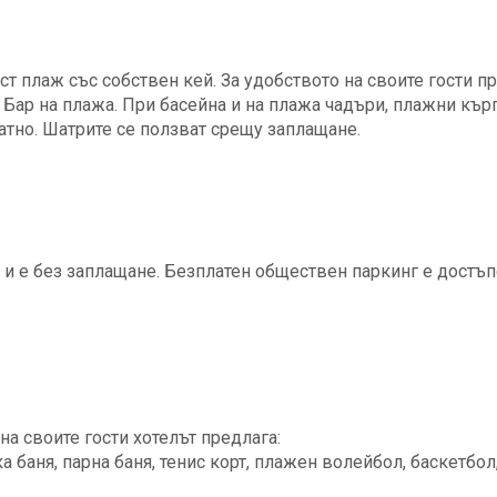
т плаж със собствен кей. За удобството на своите гости п
. Бар на плажа. При басейна и на плажа чадъри, плажни кър
атно. Шатрите се ползват срещу заплащане.
и и е без заплащане. Безплатен обществен паркинг е достъп
на своите гости хотелът предлага:
а баня, парна баня, тенис корт, плажен волейбол, баскетбол