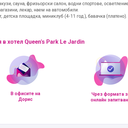
узи, сауна, фризьорски салон, водни спортове, осветление
магазини, лекар, наем на автомобили.
, детска площадка, миниклуб (4-11 год.), бавачка (платено).
 в хотел Queen's Park Le Jardin
В офисите на
Чрез формата з
Дорис
онлайн запитва