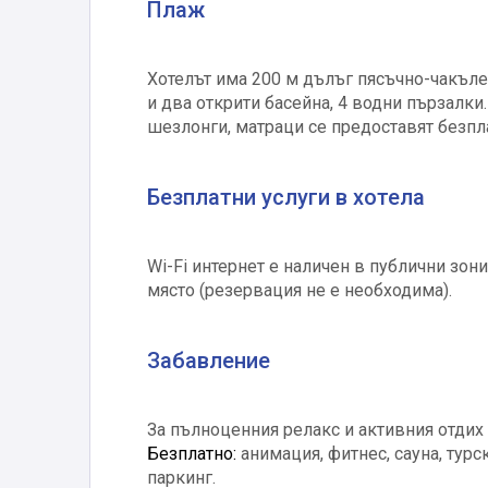
Плаж
Хотелът има 200 м дълъг пясъчно-чакълес
и два открити басейна, 4 водни пързалки
шезлонги, матраци се предоставят безпл
Безплатни услуги в хотела
Wi-Fi интернет е наличен в публични зон
място (резервация не е необходима).
Забавление
За пълноценния релакс и активния отдих 
Безплатно:
анимация, фитнес, сауна, турск
паркинг.