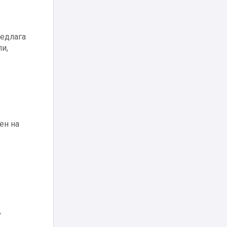
редлага
пи,
ен на
,