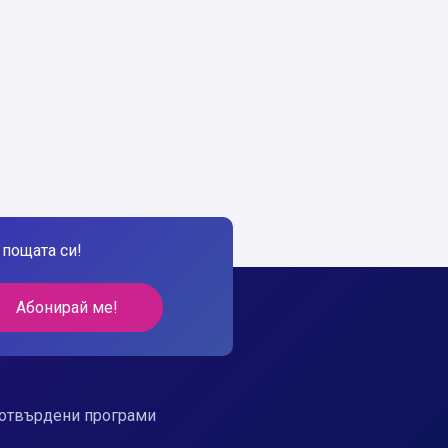
пощата си!
Абонирай ме!
отвърдени програми