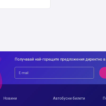
Получавай най-горещите предложения директно в 
Новини
Автобусни билети
П