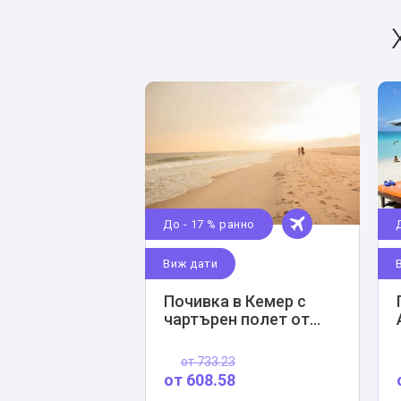
До - 17 % ранно
Виж дати
Почивка в Кемер с
чартърен полет от
София
от
733.23
от
608.58