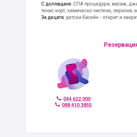
С доплащане:
СПА процедури, масаж, джак
тенис корт, химическо чистене, пералня, 
За децата:
детски басейн - открит и закрит
Резервация
044 622 000
088 410 3855