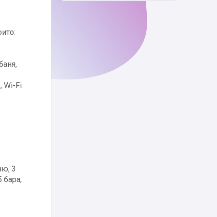
оито:
баня,
 Wi-Fi
ню, 3
 бара,