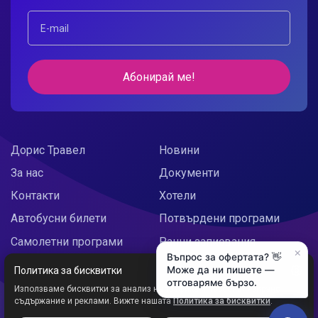
Абонирай ме!
Дорис Травел
Новини
За нас
Документи
Контакти
Хотели
Автобусни билети
Потвърдени програми
Самолетни програми
Ранни записвания
×
Въпрос за офертата? 👋
Doris Украйна
Празнични предложения
Може да ни пишете —
Политика за бисквитки
отговаряме бързо.
Използваме бисквитки за анализ на трафика и персонализирано
съдържание и реклами. Вижте нашата
Политика за бисквитки
.