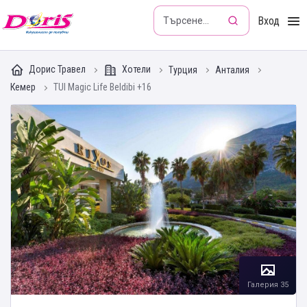
Doris - Изкушението да пътуваш
Вход
Дорис Травел
Хотели
Турция
Анталия
Кемер
TUI Magic Life Beldibi +16
Галерия 35