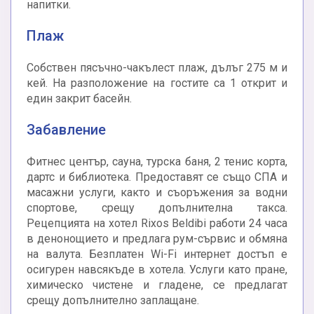
напитки.
Плаж
Собствен пясъчно-чакълест плаж, дълъг 275 м и
кей. На разположение на гостите са 1 открит и
един закрит басейн.
Забавление
Фитнес център, сауна, турска баня, 2 тенис корта,
дартс и библиотека. Предоставят се също СПА и
масажни услуги, както и съоръжения за водни
спортове, срещу допълнителна такса.
Рецепцията на хотел Rixos Beldibi работи 24 часа
в денонощието и предлага рум-сървис и обмяна
на валута. Безплатен Wi-Fi интернет достъп е
осигурен навсякъде в хотела. Услуги като пране,
химическо чистене и гладене, се предлагат
срещу допълнително заплащане.