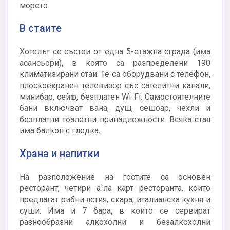
морето.
В стаите
Хотелът се състои от една 5-етажна сграда (има
асансьори), в която са разпределени 190
климатизирани стаи. Те са оборудвани с телефон,
плоскоекранен телевизор със сателитни канали,
минибар, сейф, безплатен Wi-Fi. Самостоятелните
бани включват вана, душ, сешоар, чехли и
безплатни тоалетни принадлежности. Всяка стая
има балкон с гледка.
Храна и напитки
На разположение на гостите са основен
ресторант, четири а`ла карт ресторанта, които
предлагат рибни ястия, скара, италианска кухня и
суши. Има и 7 бара, в които се сервират
разнообразни алкохолни и безалкохолни