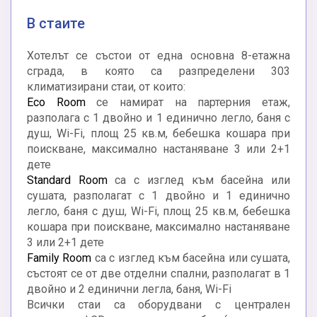
В стаите
Хотелът се състои от една основна 8-етажна
сграда, в която са разпределени 303
климатизирани стаи, от които:
Eco Room
се намират на партерния етаж,
разполага с 1 двойно и 1 единично легло, баня с
душ, Wi-Fi, площ 25 кв.м, бебешка кошара при
поискване, максимално настаняване 3 или 2+1
дете
Standard Room
са с изглед към басейна или
сушата, разполагат с 1 двойно и 1 единично
легло, баня с душ, Wi-Fi, площ 25 кв.м, бебешка
кошара при поискване, максимално настаняване
3 или 2+1 дете
Family Room
са с изглед към басейна или сушата,
състоят се от две отделни спални, разполагат в 1
двойно и 2 единични легла, баня, Wi-Fi
Всички стаи са оборудвани с централен