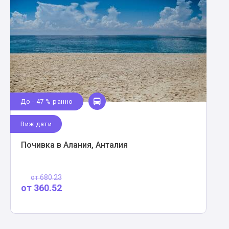
До - 47 % ранно
Виж дати
Почивка в Алания, Анталия
от
680.23
от
360.52