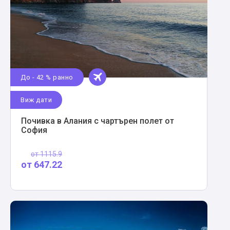
До - 42 % ранно
Виж дати
Почивка в Алания с чартърен полет от
София
от
1115.9
от
647.22