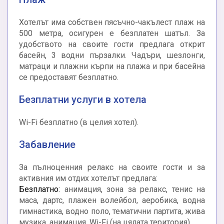
Хотелът има собствен пясъчно-чакълест плаж на
500 метра, осигурен е безплатен шатъл. За
удобството на своите гости предлага открит
басейн, 3 водни пързалки. Чадъри, шезлонги,
матраци и плажни кърпи на плажа и при басейна
се предоставят безплатно.
Безплатни услуги в хотела
Wi-Fi безплатно (в целия хотел).
Забавление
За пълноценния релакс на своите гости и за
активния им отдих хотелът предлага:
Безплатно:
анимация, зона за релакс, тенис на
маса, дартс, плажен волейбол, аеробика, водна
гимнастика, водно поло, тематични партита, жива
музика, анимация, Wi-Fi (на цялата територия).