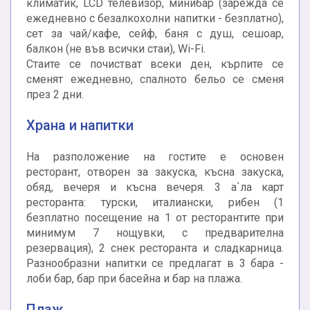
климатик, LCD телевизор, минибар (зарежда се
ежедневно с безалкохолни напитки - безплатно),
сет за чай/кафе, сейф, баня с душ, сешоар,
балкон (не във всички стаи), Wi-Fi.
Стаите се почистват всеки ден, кърпите се
сменят ежедневно, спалното бельо се сменя
през 2 дни.
Храна и напитки
На разположение на гостите е основен
ресторант, отворен за закуска, късна закуска,
обяд, вечеря и късна вечеря. 3 а`ла карт
ресторанта: турски, италиански, рибен (1
безплатно посещение на 1 от ресторантите при
минимум 7 нощувки, с предварителна
резервация), 2 снек ресторанта и сладкарница.
Разнообразни напитки се предлагат в 3 бара -
лоби бар, бар при басейна и бар на плажа.
Плаж