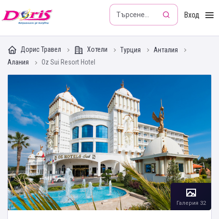
Doris - Изкушението да пътуваш
Вход
Дорис Травел
Хотели
Турция
Анталия
Алания
Oz Sui Resort Hotel
Галерия 32