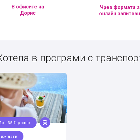
В офисите на
Чрез формата з
Дорис
онлайн запитва
Хотела в програми с транспор
До - 35 % ранно
Виж дати