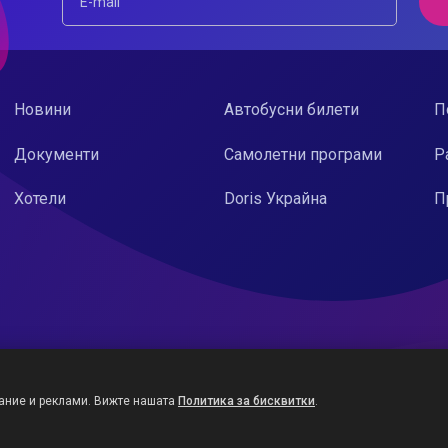
Новини
Автобусни билети
П
Документи
Самолетни програми
Р
Хотели
Doris Украйна
П
ание и реклами. Вижте нашата
Политика за бисквитки
.