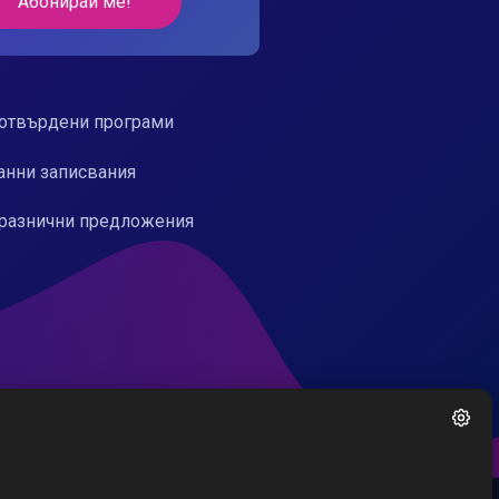
Абонирай ме!
отвърдени програми
анни записвания
разнични предложения