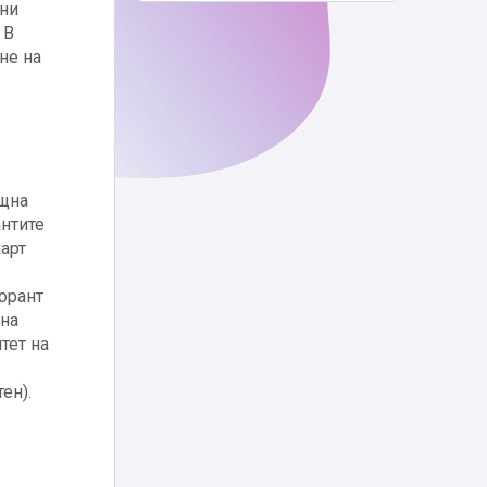
ани
 В
не на
ощна
антите
карт
орант
 на
тет на
ен).