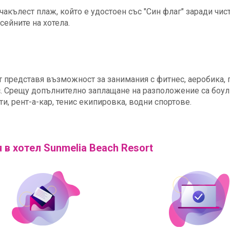
чакълест плаж, който е удостоен със "Син флаг" заради чис
сейните на хотела.
ът представя възможност за занимания с фитнес, аеробика,
ртс. Срещу допълнително заплащане на разположение са боул
и, рент-а-кар, тенис екипировка, водни спортове.
 в хотел Sunmelia Beach Resort