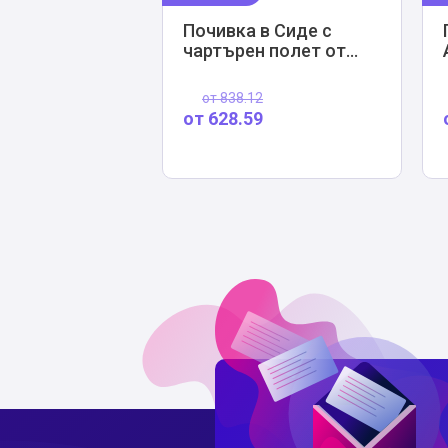
Почивка в Сиде с
чартърен полет от
София
от
838.12
от
628.59