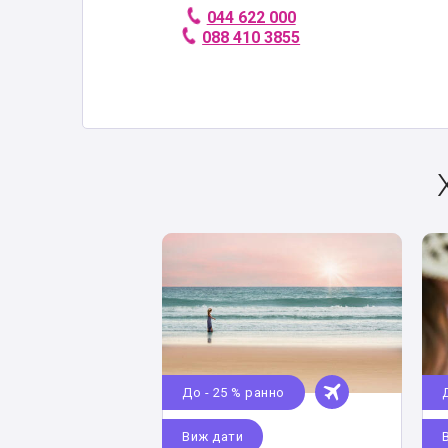
044 622 000
088 410 3855
До - 25 % ранно
Виж дати