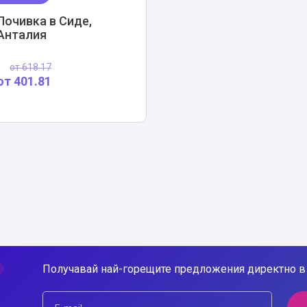
Почивка в Сиде,
Анталия
от
618.17
от
401.81
Получавай най-горещите предложения директно в 