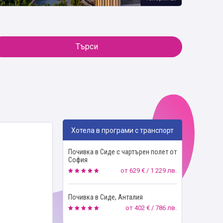
Търси
Хотела в програми с транспорт
Почивка в Сиде с чартърен полет от
София
от
629 € / 1 229 лв.
Почивка в Сиде, Анталия
от
402 € / 786 лв.