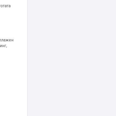
тотата
 плажен
инг,