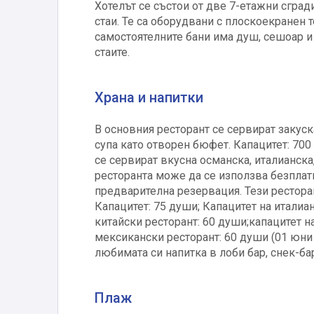
Хотелът се състои от две 7-етажни сград
стаи. Те са оборудвани с плоскоекранен т
самостоятелните бани има душ, сешоар 
стаите.
Храна и напитки
В основния ресторант се сервират закуск
супа като отворен бюфет. Капацитет: 700 
се сервират вкусна османска, италианска,
ресторанта може да се използва безплат
предварителна резервация. Тези рестора
Капацитет: 75 души; Капацитет на италиан
китайски ресторант: 60 души;капацитет н
мексикански ресторант: 60 души (01 юни -
любимата си напитка в лоби бар, снек-бар
Плаж