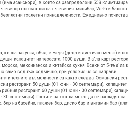
и (има асансьори), в които са разпределени 558 климтизир
елевизор със сателитна телевизия, минибар, Wi-Fi и балкон.
и безплатни тоалетни принадлежности. Ежедневно почиства
а, късна закуска, обяд, вечеря (деца и диетично меню) и н
души, капацитет на терасата: 1000 души. В а`ла карт рестор
 морска, мексиканска и китайска кухня. Всеки от 5-те а`ла 
но само веднъж седмично, при условие че се направи
нти и техните възможности са както следва: Османски рест
ски ресторант: 50 души (01 юни - 30 септември); капацитет
а рибния ресторант: 60 души (01 юни - 30 септември);капаци
 30 септември). Гостите на хотела могат да се насладят на
, бар на басейна, плажен бар, диско бар и витамин бар (плат