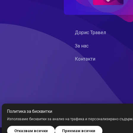
Дорис Травел
За нас
Контакти
Политика за бисквитки
Използваме бисквитки за анализ на трафика и персонализирано съдърж
Отказвам всички
Приемам всички