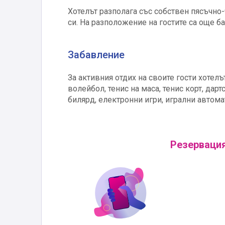
Хотелът разполага със собствен пясъчно-
си. На разположение на гостите са още ба
Забавление
За активния отдих на своите гости хотел
волейбол, тенис на маса, тенис корт, да
билярд, електронни игри, игрални автомат
Резервация