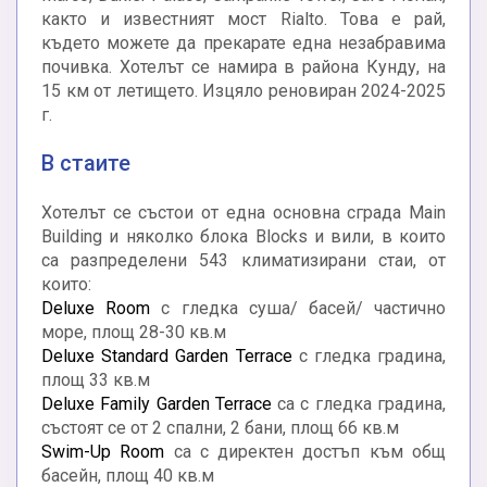
както и известният мост Rialto. Това е рай,
където можете да прекарате една незабравима
почивка. Хотелът се намира в района Кунду, на
15 км от летището. Изцяло реновиран 2024-2025
г.
В стаите
Хотелът се състои от една основна сграда Main
Building и няколко блока Blocks и вили, в които
са разпределени 543 климатизирани стаи, от
които:
Deluxe Room
с гледка суша/ басей/ частично
море, площ 28-30 кв.м
Deluxe Standard Garden Terrace
с гледка градина,
площ 33 кв.м
Deluxe Family Garden Terrace
са с гледка градина,
състоят се от 2 спални, 2 бани, площ 66 кв.м
Swim-Up Room
са с директен достъп към общ
басейн, площ 40 кв.м