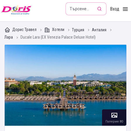
Doris - Изкушението да пътуваш
Вход
Дорис Травел
Хотели
Турция
Анталия
Лара
Ducale Lara (EX Venezia Palace Deluxe Hotel)
Галерия 80