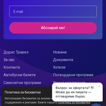
Абонирай ме!
Дорис Травел
Новини
За нас
Документи
Контакти
Хотели
Автобусни билети
Потвърдени програми
Самолетни програми
Ранни записвания
×
Въпрос за офертата? 👋
Doris Украйна
Празнични предложения
Може да ни пишете —
Политика за бисквитки
отговаряме бързо.
Използваме бисквитки за анализ на трафика и персонализирано
съдържание и реклами. Вижте нашата
Политика за бисквитки
.