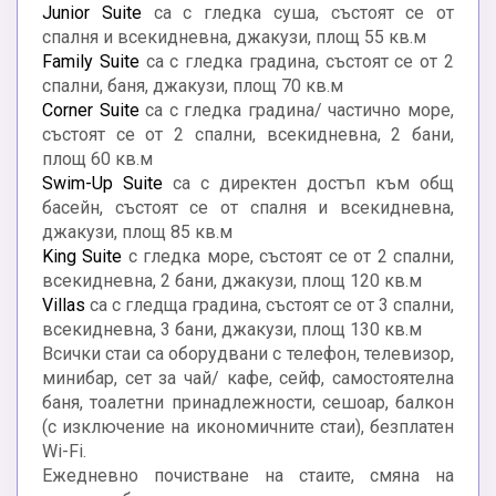
Junior Suite
са с гледка суша, състоят се от
спалня и всекидневна, джакузи, площ 55 кв.м
Family Suite
са с гледка градина, състоят се от 2
спални, баня, джакузи, площ 70 кв.м
Corner Suite
са с гледка градина/ частично море,
състоят се от 2 спални, всекидневна, 2 бани,
площ 60 кв.м
Swim-Up Suite
са с директен достъп към общ
басейн, състоят се от спалня и всекидневна,
джакузи, площ 85 кв.м
King Suite
с гледка море, състоят се от 2 спални,
всекидневна, 2 бани, джакузи, площ 120 кв.м
Villas
са с гледща градина, състоят се от 3 спални,
всекидневна, 3 бани, джакузи, площ 130 кв.м
Всички стаи са оборудвани с телефон, телевизор,
минибар, сет за чай/ кафе, сейф, самостоятелна
баня, тоалетни принадлежности, сешоар, балкон
(с изключение на икономичните стаи), безплатен
Wi-Fi.
Ежедневно почистване на стаите, смяна на