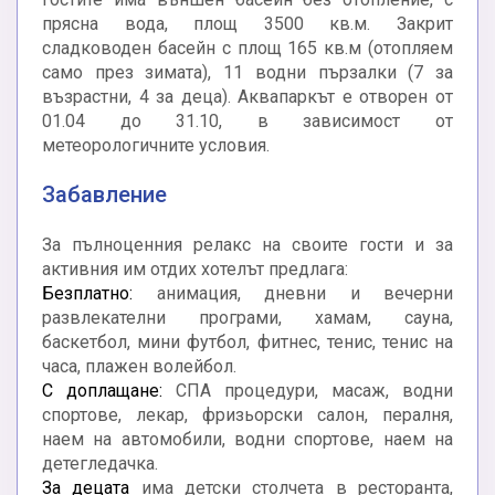
прясна вода, площ 3500 кв.м. Закрит
сладководен басейн с площ 165 кв.м (отопляем
само през зимата), 11 водни пързалки (7 за
възрастни, 4 за деца). Аквапаркът е отворен от
01.04 до 31.10, в зависимост от
метеорологичните условия.
Забавление
За пълноценния релакс на своите гости и за
активния им отдих хотелът предлага:
Безплатно:
анимация, дневни и вечерни
развлекателни програми, хамам, сауна,
баскетбол, мини футбол, фитнес, тенис, тенис на
часа, плажен волейбол.
С доплащане:
СПА процедури, масаж, водни
спортове, лекар, фризьорски салон, пералня,
наем на автомобили, водни спортове, наем на
детегледачка.
За децата
има детски столчета в ресторанта,