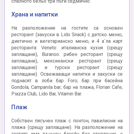
спалното бельо три пъти седмично.
Храна и напитки
На разположение на гостите са основен
ресторант (закуски в Lido Snack) с детско меню,
диетично и вегетарианско меню, и 4 а`ла карт
ресторанта: Veneto: италианска кухня (срещу
заплащане), Buranoо: рибен ресторант (срещу
заплащане), мексикански ресторант (срещу
заплащане) и турски ресторант (срещу
заплащане). Освежаващи напитки и закуски се
поднасят в лоби бар Foro; бар при басейна
Gondola; Campanila bar; бар на плажа, Florian Cafe,
Piazza Club, Lido Bar, Vitamin Bar.
Плаж
Собствен пясъчен плаж с понтон, павилиони на
плажа (срещу заплащане). На разположение на
гостите има външен басейн без отопление, с