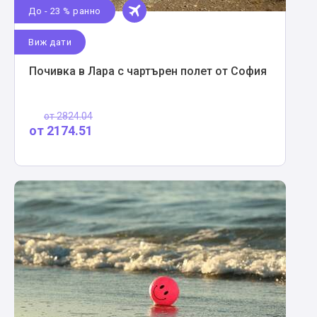
До - 23 % ранно
Виж дати
Почивка в Лара с чартърен полет от София
от
2824.04
от
2174.51