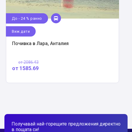
До - 24 % ранно
Виж дати
Почивка в Лара, Анталия
от
2086.43
от
1585.69
Получавай най-горещите предложения директно
в пощата си!