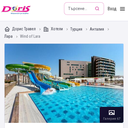
Doris - Изкушението да пътуваш
Вход
Дорис Травел
Хотели
Турция
Анталия
Лара
Wind of Lara
Галерия 67