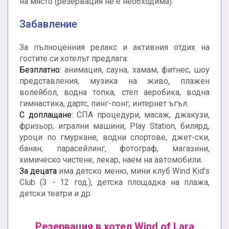
на място (резервация не е необходима).
Забавление
За пълноценния релакс и активния отдих на
гостите си хотелът предлага:
Безплатно:
анимация, сауна, хамам, фитнес, шоу
представления, музика на живо, плажен
волейбол, водна топка, степ аеробика, водна
гимнастика, дартс, пинг-понг, интернет ъгъл.
С доплащане:
СПА процедури, масаж, джакузи,
фризьор, игрални машини, Play Station, билярд,
уроци по гмуркане, водни спортове, джет-ски,
банан, парасейлинг, фотограф, магазини,
химическо чистене, лекар, наем на автомобили.
За децата
има детско меню, мини клуб Wind Kid’s
Club (3 - 12 год.), детска площадка на плажа,
детски театри и др.
Резервация в хотел Wind of Lara