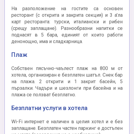
На разположение на гостите са основен
ресторант (с открита и закрита секция) и 3 a'ла
карт ресторанта: турски, италиански и рибен
(срещу заплащане). Разнообразни напитки се
поднасят в 5 бара, единият от които работи
денонощно, има и сладкарница.
Плаж
Собствен пясъчно-чаълест плаж на 800 м от
хотела, организиран е безплатен шатъл. Снек бар
на плажа. 2 открити и 1 закрит басейн, 5
пързалки. Чадъри и шезлонги при басейна и на
плажа се ползват безплатно.
Безплатни услуги в хотела
Wi-Fi интернет е наличен в целия хотел и е без
заплащане. Безплатен частен паркинг е достъпен