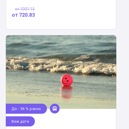
от
1001.15
от
720.83
До - 36 % ранно
Виж дати