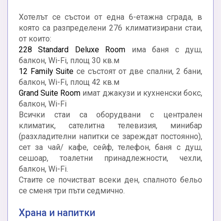
Хотелът се състои от една 6-етажна сграда, в
която са разпределени 276 климатизирани стаи,
от които:
228 Standard Deluxe Room
има баня с душ,
балкон, Wi-Fi, площ 30 кв.м
12 Family Suite
се състоят от две спални, 2 бани,
балкон, Wi-Fi, площ 42 кв.м
Grand Suite Room
имат джакузи и кухненски бокс,
балкон, Wi-Fi
Всички стаи са оборудвани с централен
климатик, сателитна телевизия, минибар
(разхладителни напитки се зареждат постоянно),
сет за чай/ кафе, сейф, телефон, баня с душ,
сешоар, тоалетни принадлежности, чехли,
балкон, Wi-Fi.
Стаите се почистват всеки ден, спалното бельо
се сменя три пъти седмично.
Храна и напитки