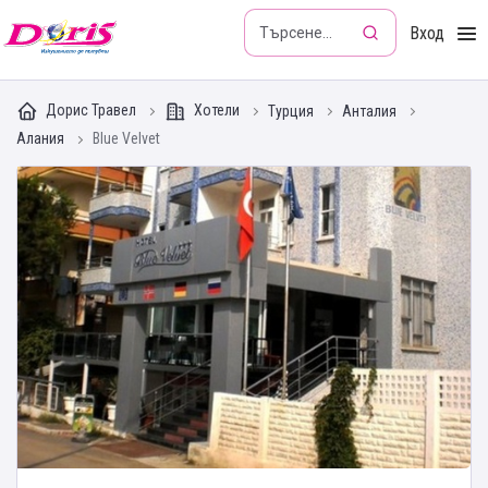
Doris - Изкушението да пътуваш
Вход
Дорис Травел
Хотели
Турция
Анталия
Алания
Blue Velvet