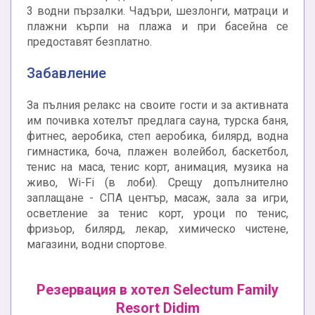
3 водни пързалки. Чадъри, шезлонги, матраци и
плажни кърпи на плажа и при басейна се
предоставят безплатно.
Забавление
За пълния релакс на своите гости и за активната
им почивка хотелът предлага сауна, турска баня,
фитнес, аеробика, степ аеробика, билярд, водна
гимнастика, боча, плажен волейбол, баскетбол,
тенис на маса, тенис корт, анимация, музика на
живо, Wi-Fi (в лоби). Срещу допълнително
заплащане - СПА център, масаж, зала за игри,
осветление за тенис корт, уроци по тенис,
фризьор, билярд, лекар, химическо чистене,
магазини, водни спортове.
Резервация в хотел Selectum Family
Resort Didim