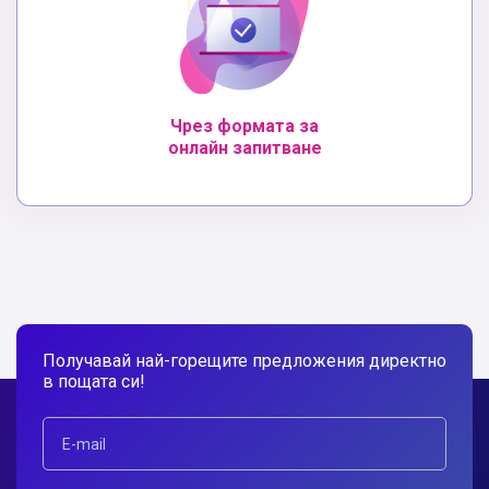
Чрез формата за
онлайн запитване
Получавай най-горещите предложения директно
в пощата си!