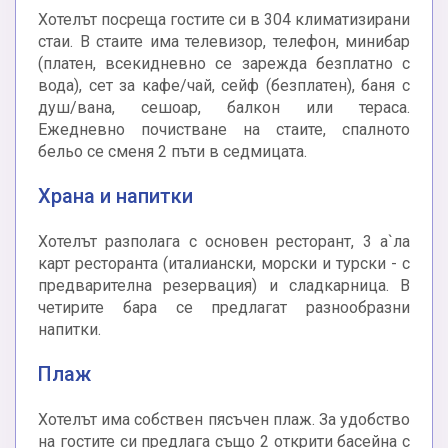
Хотелът посреща гостите си в 304 климатизирани
стаи. В стаите има телевизор, телефон, минибар
(платен, всекидневно се зарежда безплатно с
вода), сет за кафе/чай, сейф (безплатен), баня с
душ/вана, сешоар, балкон или тераса.
Ежедневно почистване на стаите, спалното
бельо се сменя 2 пъти в седмицата.
Храна и напитки
Хотелът разполага с основен ресторант, 3 а`ла
карт ресторанта (италиански, морски и турски - с
предварителна резервация) и сладкарница. В
четирите бара се предлагат разнообразни
напитки.
Плаж
Хотелът има собствен пясъчен плаж. За удобство
на гостите си предлага също 2 открити басейна с