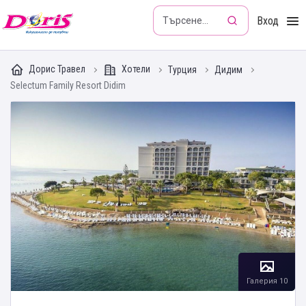
Doris - Изкушението да пътуваш
Вход
Дорис Травел
Хотели
Турция
Дидим
Selectum Family Resort Didim
Галерия 10