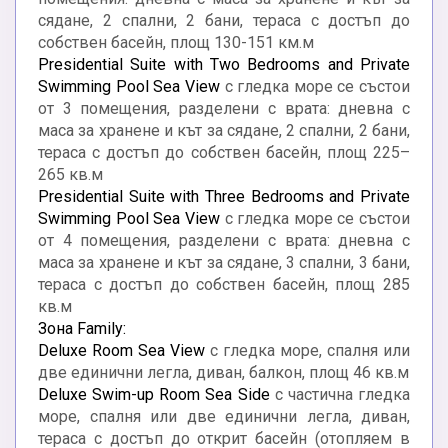
сядане, 2 спални, 2 бани, тераса с достъп до
собствен басейн, площ 130-151 км.м
Presidential Suite with Two Bedrooms and Private
Swimming Pool Sea View
с гледка море се състои
от 3 помещения, разделени с врата: дневна с
маса за хранене и кът за сядане, 2 спални, 2 бани,
тераса с достъп до собствен басейн, площ 225–
265 кв.м
Presidential Suite with Three Bedrooms and Private
Swimming Pool Sea View
с гледка море се състои
от 4 помещения, разделени с врата: дневна с
маса за хранене и кът за сядане, 3 спални, 3 бани,
тераса с достъп до собствен басейн, площ 285
кв.м
Зона Family:
Deluxe Room Sea View
с гледка море, спалня или
две единични легла, диван, балкон, площ 46 кв.м
Deluxe Swim-up Room Sea Side
с частична гледка
море, спалня или две единични легла, диван,
тераса с достъп до открит басейн (отопляем в