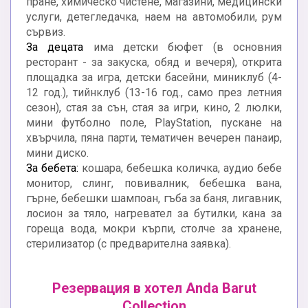
пране, химическо чистене, магазини, медицински
услуги, детегледачка, наем на автомобили, рум
сървиз.
За децата
има детски бюфет (в основния
ресторант - за закуска, обяд и вечеря), открита
площадка за игра, детски басейни, миниклуб (4-
12 год.), тийнклуб (13-16 год., само през летния
сезон), стая за сън, стая за игри, кино, 2 люлки,
мини футболно поле, PlayStation, пускане на
хвърчила, пяна парти, тематичен вечерен панаир,
мини диско.
За бебета:
кошара, бебешка количка, аудио бебе
монитор, слинг, повивалник, бебешка вана,
гърне, бебешки шампоан, гъба за баня, лигавник,
лосион за тяло, нагревател за бутилки, кана за
гореща вода, мокри кърпи, столче за хранене,
стерилизатор (с предварителна заявка).
Резервация в хотел Anda Barut
Collection