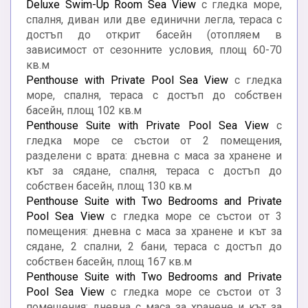
Deluxe Swim-Up Room Sea View
с гледка море,
спалня, диван или две единични легла, тераса с
достъп до открит басейн (отoпляем в
зависимост от сезонните условия, площ 60-70
кв.м
Penthouse with Private Pool Sea View
с гледка
море, спалня, тераса с достъп до собствен
басейн, площ 102 кв.м
Penthouse Suite with Private Pool Sea View
с
гледка море се състои от 2 помещения,
разделени с врата: дневна с маса за хранене и
кът за сядане, спалня, тераса с достъп до
собствен басейн, площ 130 кв.м
Penthouse Suite with Two Bedrooms and Private
Pool Sea View
с гледка море се състои от 3
помещения: дневна с маса за хранене и кът за
сядане, 2 спални, 2 бани, тераса с достъп до
собствен басейн, площ 167 кв.м
Penthouse Suite with Two Bedrooms and Private
Pool Sea View
с гледка море се състои от 3
помещения: дневна с маса за хранене и кът за