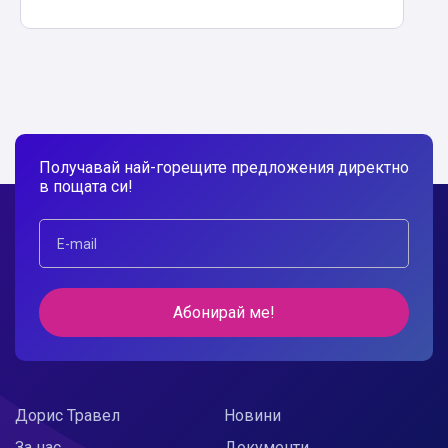
Получавай най-горещите предложения директно
в пощата си!
Абонирай ме!
Дорис Травел
Новини
За нас
Документи