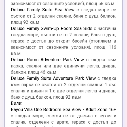
зависимост от сезонните условия), площ 58 кв.м
Deluxe Family Suite Sea View
с гледка море се
състои от 2 отделни спални, баня с душ, балкон,
площ 92 кв.м
Deluxe Family Swim-Up Room Sea Side
с частична
гледка море, състои се от 2 спални, баня с душ,
тераса с достъп до открит басейн (отопляем в
зависимост от сезонните условия), площ 116
кв.м
Deluxe Room Adventure Park View
с гледка към
парка, спалня или две единични легла, диван,
балкон, площ 46 кв.м
Deluxe Family Suite Adventure Park View
с гледка
към парка се състои от 2 отделни спални: 1 със
спалня и диван и 1 с две отделни легла и диван,
баня с душ, балкон, площ 92 кв.м
Вили:
Bayou Villa One Bedroom Sea View - Adult Zone 16+
с гледка море, състои се от дневна с кухня и
спалня, отделени с врата, тераса с достъп до