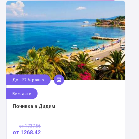
До - 27 % ранно
Виж дати
Почивка в Дидим
от
1737.56
от
1268.42