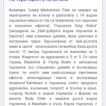
Аквапарк Cutara Madventure Park се намира на
територията на хотела и разполага с 14 водни
пързалки (някои от тях са тематични, със звукови
и визуални ефекти). Пързалка King Kobra”
(наградена за „Най-добрата водна пързалка в
Европа“) има уникален дизайн, ярки цветове и
екстремно трасе. Вдъхновена от най-дългата
змия в света - изчезналата титанобоа, била дълга
около 13 метра, пързалката се извисява на 5
етажа. Индексът на адреналин е 5 от 5. От своя
страна, Blackhole & Flying Boats е затворена
пързалка със специален дизайн и вълнуващо
трасе, по което има омагьосващи светлинни
ефекти, изненадващи завои и вълнуващи
моменти.“Kamikaze е пързалка, която предлага
адреналин, вълнение, скорост и тръпка в едно.
Looping Rocket е водна пързалка с форма на
ракета. Body Slide е закрита дълга водна
пързалка, а Aquatubе е къса, бърза пързалка, с