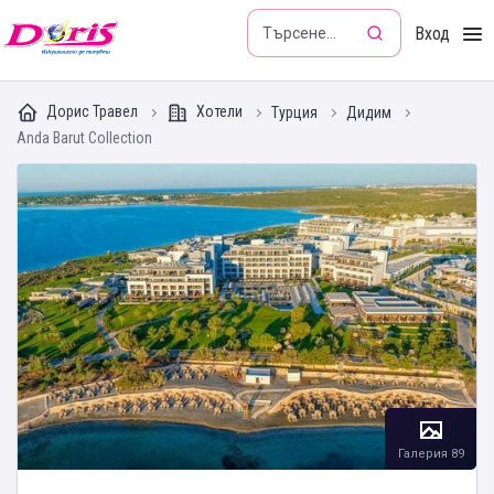
Doris - Изкушението да пътуваш
Вход
Дорис Травел
Хотели
Турция
Дидим
Anda Barut Collection
Галерия 89