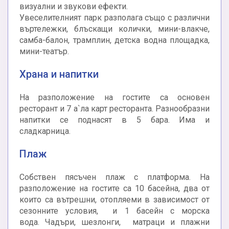
визуални и звукови ефекти.
Увеселителният парк разполага също с различни
въртележки, блъскащи колички, мини-влакче,
самба-балон, трамплин, детска водна площадка,
мини-театър.
Храна и напитки
На разположение на гостите са основен
ресторант и 7 а`ла карт ресторанта. Разнообразни
напитки се поднасят в 5 бара. Има и
сладкарница.
Плаж
Собствен пясъчен плаж с платформа. На
разположение на гостите са 10 басейна, два от
които са вътрешни, отoпляеми в зависимост от
сезонните условия, и 1 басейн с морска
вода. Чадъри, шезлонги, матраци и плажни