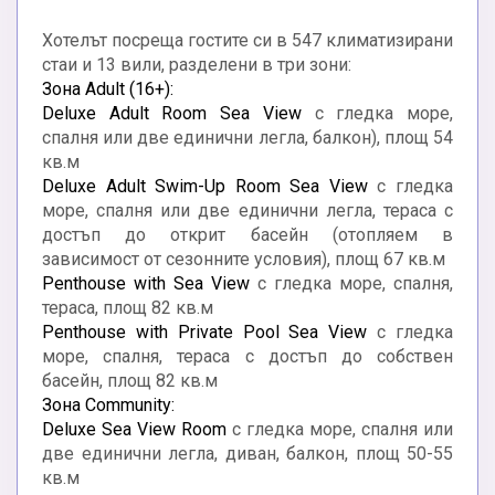
Хотелът посреща гостите си в 547 климатизирани
стаи и 13 вили, разделени в три зони:
Зона Adult (16+):
Deluxe Adult Room Sea View
с гледка море,
спалня или две единични легла, балкон), площ 54
кв.м
Deluxe Adult Swim-Up Room Sea View
с гледка
море, спалня или две единични легла, тераса с
достъп до открит басейн (отопляем в
зависимост от сезонните условия), площ 67 кв.м
Penthouse with Sea View
с гледка море, спалня,
тераса, площ 82 кв.м
Penthouse with Private Pool Sea View
с гледка
море, спалня, тераса с достъп до собствен
басейн, площ 82 кв.м
Зона Community:
Deluxe Sea View Room
с гледка море, спалня или
две единични легла, диван, балкон, площ 50-55
кв.м