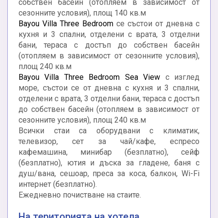
собствен басейн (отoпляем в зависимост от
сезонните условия), площ 140 кв.м
Bayou Villa Three Bedroom
се състои от дневна с
кухня и 3 спални, отделени с врата, 3 отделни
бани, тераса с достъп до собствен басейн
(отoпляем в зависимост от сезонните условия),
площ 240 кв.м
Bayou Villa Three Bedroom Sea View
с изглед
море, състои се от дневна с кухня и 3 спални,
отделени с врата, 3 отделни бани, тераса с достъп
до собствен басейн (отoпляем в зависимост от
сезонните условия), площ 240 кв.м
Всички стаи са оборудвани с климатик,
телевизор, сет за чай/кафе, еспресо
кафемашина, минибар (безплатно), сейф
(безплатно), ютия и дъска за гладене, баня с
душ/вана, сешоар, преса за коса, балкон, Wi-Fi
интернет (безплатно).
Ежедневно почистване на стаите.
На територията на хотела