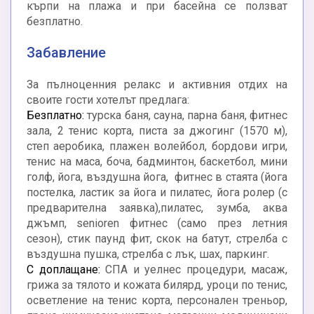
кърпи на плажа и при басейна се ползват
безплатно.
Забавление
За пълноценния релакс и активния отдих на
своите гости хотелът предлага:
Безплатно:
турска баня, сауна, парна баня, фитнес
зала, 2 тенис корта, писта за джогинг (1570 м),
степ аеробика, плажен волейбол, бордови игри,
тенис на маса, боча, бадминтон, баскетбол, мини
голф, йога, въздушна йога, фитнес в стаята (йога
постелка, ластик за йога и пилатес, йога ролер (с
предварителна заявка),пилатес, зумба, аква
джъмп, senioren фитнес (само през летния
сезон), стик паунд фит, скок на батут, стрелба с
въздушна пушка, стрелба с лък, шах, паркинг.
С доплащане:
СПА и уелнес процедури, масаж,
грижа за тялото и кожата билярд, уроци по тенис,
осветление на тенис корта, персонален треньор,