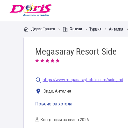
Doris - Изкушението да пътуваш
Дорис Травел
Хотели
Турция
Анталия
Megasaray Resort Side
https://www.megasarayhotels.com/side_ind
Сиде, Анталия
Повече за хотела
Концепция за сезон 2026