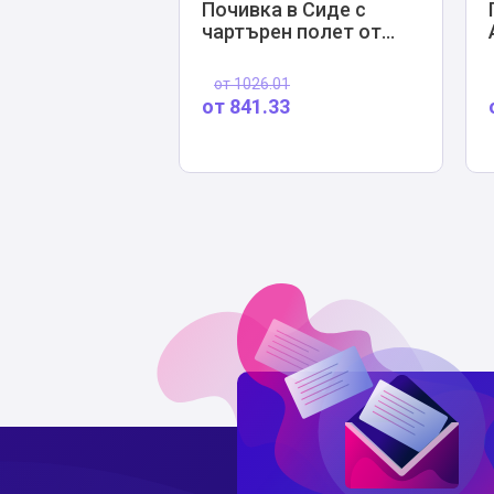
Почивка в Сиде с
чартърен полет от
София
от
1026.01
от
841.33