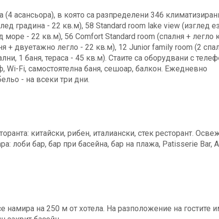
а (4 асансьора), в която са разпределени 346 климатизирани
лед градина - 22 кв.м), 58 Standard room lake view (изглед е
ед море - 22 кв.м), 56 Comfort Standard room (спалня + легло 
ня + двуетажно легло - 22 кв.м), 12 Junior family room (2 спал
пални, 1 баня, тераса - 45 кв.м). Стаите са оборудвани с телеф
ф, Wi-Fi, самостоятелна баня, сешоар, балкон. Ежедневно
ельо - на всеки три дни.
торанта: китайски, рибен, италиански, стек ресторант. Осв
а: лоби бар, бар при басейна, бар на плажа, Patisserie Bar, 
е намира на 250 м от хотела. На разположение на гостите 