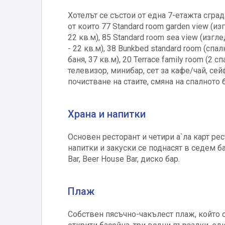
Хотелът се състои от една 7-етажта сград
от които 77 Standard room garden view (изг
22 кв.м), 85 Standard room sea view (изгл
- 22 кв.м), 38 Bunkbed standard room (спал
баня, 37 кв.м), 20 Terrace family room (2 с
телевизор, минибар, сет за кафе/чай, сей
почистване на стаите, смяна на спалното б
Храна и напитки
Основен ресторант и четири а`ла карт рес
напитки и закуски се поднасят в седем бар
Bar, Beer House Bar, диско бар.
Плаж
Собствен пясъчно-чакълест плаж, който с