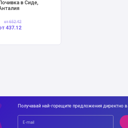
Почивка в Сиде,
Анталия
от
652.42
от
437.12
Получавай най-горещите предложения директно в 