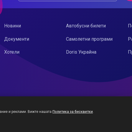
Новини
Автобусни билети
П
Документи
Самолетни програми
Р
Хотели
Doris Украйна
П
ание и реклами. Вижте нашата
Политика за бисквитки
.
Дорис ООД © 2026
Уеб сайт от:
Studio X