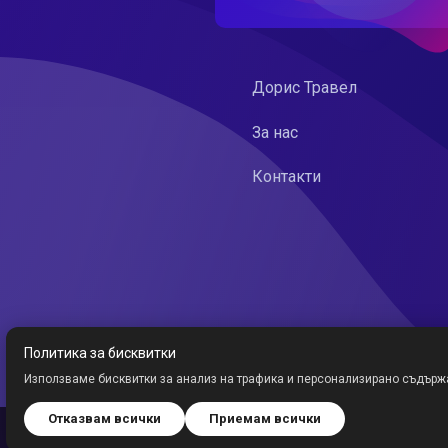
Дорис Травел
За нас
Контакти
Политика за бисквитки
Използваме бисквитки за анализ на трафика и персонализирано съдърж
Отказвам всички
Приемам всички