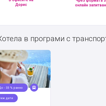
Чрез формата з
Дорис
онлайн запитва
Хотела в програми с транспор
До - 33 % ранно
Виж дати