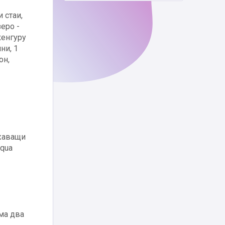
 стаи,
зеро -
кенгуру
ни, 1
он,
ежаващи
Aqua
има два