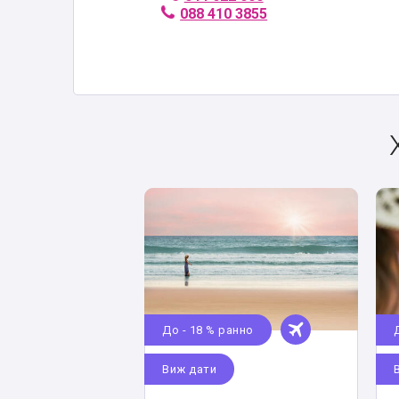
088 410 3855
До - 18 % ранно
Виж дати