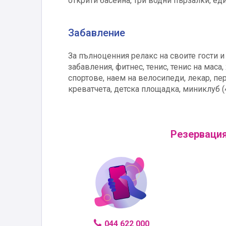
открити басейна, три водни пързалки, еди
Забавление
За пълноценния релакс на своите гости и
забавления, фитнес, тенис, тенис на маса
спортове, наем на велосипеди, лекар, пер
креватчета, детска площадка, миниклуб (4
Резервация
044 622 000