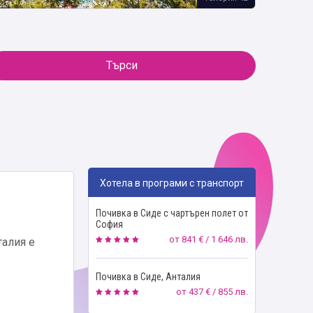
Търси
Хотела в програми с транспорт
Почивка в Сиде с чартърен полет от
София
от
841 € / 1 646 лв.
талия е
Почивка в Сиде, Анталия
от
437 € / 855 лв.