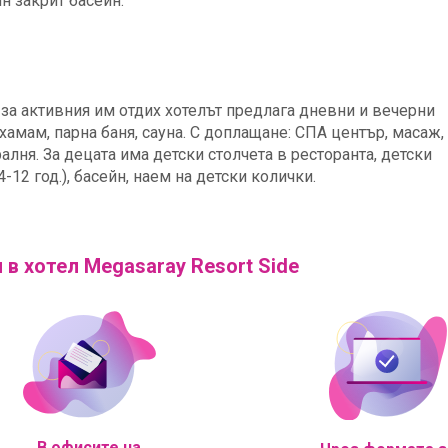
н закрит басейн.
 за активния им отдих хотелът предлага дневни и вечерни
, хамам, парна баня, сауна. С доплащане: СПА център, масаж,
алня. За децата има детски столчета в ресторанта, детски
-12 год.), басейн, наем на детски колички.
 в хотел Megasaray Resort Side
В офисите на