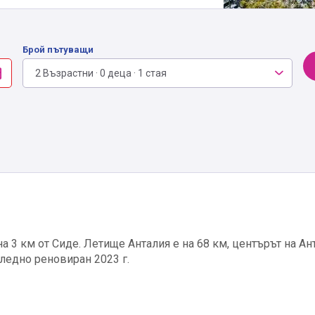
Брой пътуващи
2 Възрастни · 0 деца · 1 стая
 на 3 км от Сиде. Летище Анталия е на 68 км, центърът на Ан
следно реновиран 2023 г.