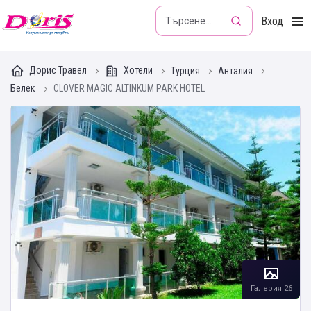
Doris - Изкушението да пътуваш
Вход
Дорис Травел
Хотели
Турция
Анталия
Белек
CLOVER MAGIC ALTINKUM PARK HOTEL
Галерия 26