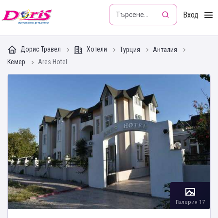
Doris - Изкушението да пътуваш
Вход
Дорис Травел
Хотели
Турция
Анталия
Кемер
Ares Hotel
Галерия 17