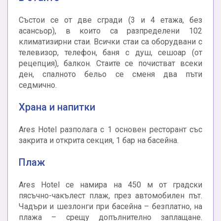
Състои се от две сгради (3 и 4 етажа, без
асансьор), в които са разпределени 102
климатизирни стаи. Всички стаи са оборудвани с
телевизор, телефон, баня с душ, сешоар (от
рецепция), балкон. Стаите се почистват всеки
ден, спалното бельо се сменя два пъти
седмично.
Храна и напитки
Ares Hotel разполага с 1 основен ресторант със
закрита и открита секция, 1 бар на басейна.
Плаж
Ares Hotel се намира на 450 м от градски
пясъчно-чакълест плаж, през автомобилен път.
Чадъри и шезлонги при басейна – безплатно, на
плажа – срещу допълнително заплащане.