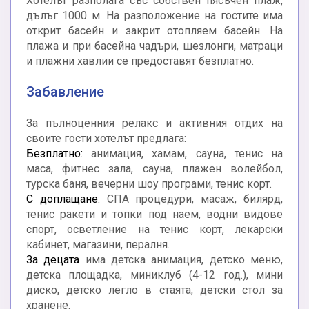
Хотелът разполага със собствен пясъчен плаж,
дълъг 1000 м. На разположение на гостите има
открит басейн и закрит отопляем басейн. На
плажа и при басейна чадъри, шезлонги, матраци
и плажни хавлии се предоставят безплатно.
Забавление
За пълноценния релакс и активния отдих на
своите гости хотелът предлага:
Безплатно:
анимация, хамам, сауна, тенис на
маса, фитнес зала, сауна, плажен волейбол,
турска баня, вечерни шоу програми, тенис корт.
С доплащане:
СПА процедури, масаж, билярд,
тенис ракети и топки под наем, водни видове
спорт, осветление на тенис корт, лекарски
кабинет, магазини, пералня.
За децата
има детска анимация, детско меню,
детска площадка, миниклуб (4-12 год.), мини
диско, детско легло в стаята, детски стол за
хранене.