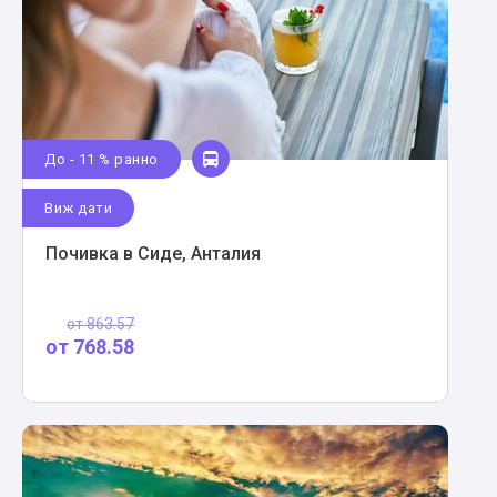
До - 11 % ранно
Виж дати
Почивка в Сиде, Анталия
от
863.57
от
768.58