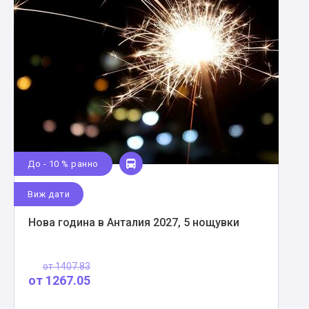
До - 10 % ранно
Виж дати
Нова година в Анталия 2027, 5 нощувки
от
1407.83
от
1267.05