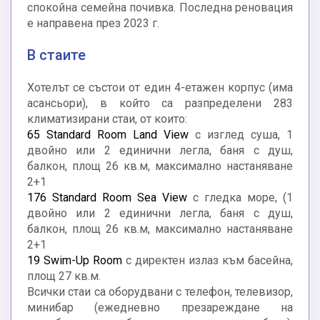
спокойна семейна почивка. Последна реновация
е направена през 2023 г.
В стаите
Хотелът се състои от един 4-етажен корпус (има
асансьори), в който са разпределени 283
климатизирани стаи, от които:
65 Standard Room Land View
с изглед суша, 1
двойно или 2 единични легла, баня с душ,
балкон, площ 26 кв.м, максимално настаняване
2+1
176 Standard Room Sea View
с гледка море, (1
двойно или 2 единични легла, баня с душ,
балкон, площ 26 кв.м, максимално настаняване
2+1
19 Swim-Up Room
с директен излаз към басейна,
площ 27 кв.м.
Всички стаи са оборудвани с телефон, телевизор,
минибар (ежедневно презареждане на