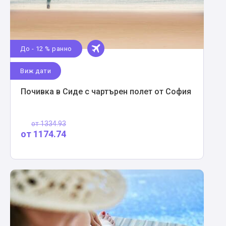
До - 12 % ранно
Виж дати
Почивка в Сиде с чартърен полет от София
от
1334.93
от
1174.74