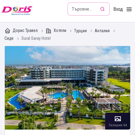
Doris - Изкушението да пътуваш
Вход
Дорис Травел
Хотели
Турция
Анталия
Сиде
Sural Saray Hotel
Галерия 64