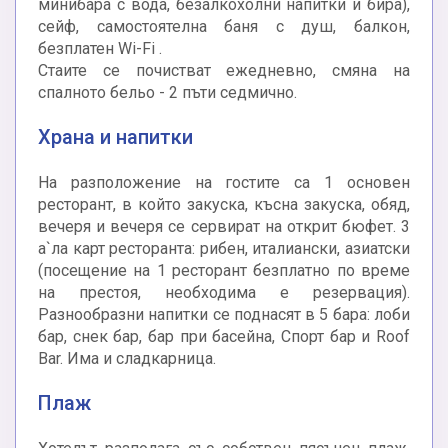
минибара с вода, безалкохолни напитки и бира),
сейф, самостоятелна баня с душ, балкон,
безплатен Wi-Fi .
Стаите се почистват ежедневно, смяна на
спалното бельо - 2 пъти седмично.
Храна и напитки
На разположение на гостите са 1 основен
ресторант, в който закуска, късна закуска, обяд,
вечеря и вечеря се сервират на открит бюфет. 3
а`ла карт ресторанта: рибен, италиански, азиатски
(посещение на 1 ресторант безплатно по време
на престоя, необходима е резервация).
Разнообразни напитки се поднасят в 5 бара: лоби
бар, снек бар, бар при басейна, Спорт бар и Roof
Bar. Има и сладкарница.
Плаж