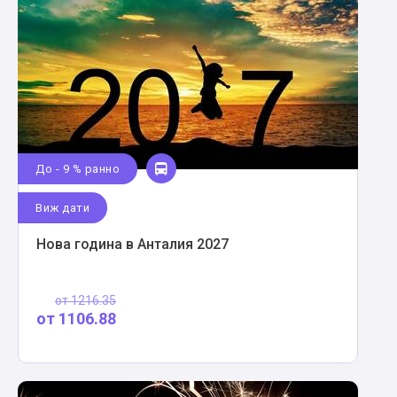
До - 9 % ранно
Виж дати
Нова година в Анталия 2027
от
1216.35
от
1106.88