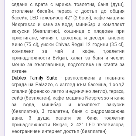
сядане с врата с мрежа, тоалетна, баня (душ),
отопляем басейн, тераса с достъп до общия
басейн, LED телевизор 42” (2 броя), кафе машина
Nespresso и кана за вода, минибар и комплект
закуски (безплатно), кошница с плодове при
пристигане, чиния с шоколад и десерт, вносно
вино (75 cl), уиски Chivas Regal 12 години (35 cl),
комплект за чай и кафе, т,оалетни
принадлежности Bvlgari, халат за баня и чехли,
меню за възглавници, подготовка на стаята за
лягане.
Dublex Family Suite
- разположена в главната
сграда на Palazzo, с изглед към басейна, 1 хол,2
спални (френско легло и единично легло), тераса,
сейф (безплатен), кафе машина Nespresso и кана
за вода, минибар и комплект закуски
(безплатни), 3 тоалетни, баня с хидромасажна
вана, 3 душа, халати за баня, тоалетни
принадлежности Bvlgari, 3 42" LED телевизора,
неограничен интернет достъп (безплатен).