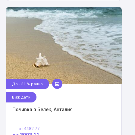
До - 31 % ранно
Виж дати
Почивка в Белек, Анталия
от
4482.77
от
3093.11