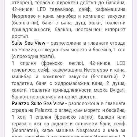
отворен), тераса с директен достъп до басейна,
42-инчов LED телевизор, сейф, кафемашина
Nespresso и кана, минибар и комплект закуски
(безплатни), баня с вана, душ, халат, тоалетни
принадлежности, балкон, неогранчен интернет
достъп.
Suite Sea View
- разположена в главната сграда
на Palazzo, с гледка към морето и басейна, 1 хол
(с преходна врата),
1 спалня (френско легло), 42-инчов LED
телевизор, сейф, кафемашина Nespresso и кана,
минибар и комплект закуски (безплатни), 2
тоалетни, баня с хидромасажна вана, 2 душа,
халати, тоалетни принадлежности марка Bvlgari,
балкон, неогранчен интернет достъп.
Palazzo Suite Sea View
- разположена в главната
сграда на Palazzo, с зглед към морето и басейна,
1 хол, 1 спалня (френско легло), балкон или
тераса с кът за сядане и слънчеви бани, сейф
(безплатен), кафе машина Nespresso и кана за