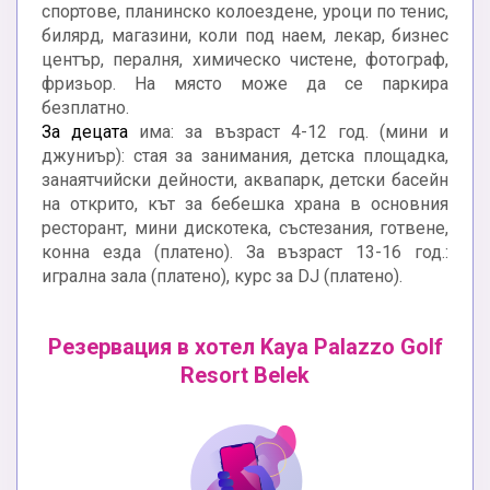
спортове, планинско колоездене, уроци по тенис,
билярд, магазини, коли под наем, лекар, бизнес
център, пералня, химическо чистене, фотограф,
фризьор. На място може да се паркира
безплатно.
За децата
има: за възраст 4-12 год. (мини и
джуниър): стая за занимания, детска площадка,
занаятчийски дейности, аквапарк, детски басейн
на открито, кът за бебешка храна в основния
ресторант, мини дискотека, състезания, готвене,
конна езда (платено). За възраст 13-16 год.:
игрална зала (платено), курс за DJ (платено).
Резервация в хотел Kaya Palazzo Golf
Resort Belek