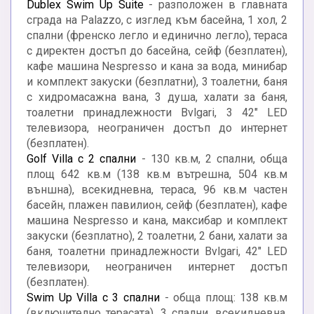
Dublex Swim Up Suite
- разположен в главната
сграда на Palazzo, с изглед към басейна, 1 хол, 2
спални (френско легло и единично легло), тераса
с директен достъп до басейна, сейф (безплатен),
кафе машина Nespresso и кана за вода, минибар
и комплект закуски (безплатни), 3 тоалетни, баня
с хидромасажна вана, 3 душа, халати за баня,
тоалетни принадлежности Bvlgari, 3 42" LED
телевизора, неограничен достъп до интернет
(безплатен).
Golf Villa с 2 спални
- 130 кв.м, 2 спални, обща
площ 642 кв.м (138 кв.м вътрешна, 504 кв.м
външна), всекидневна, тераса, 96 кв.м частен
басейн, плажен павилион, сейф (безплатен), кафе
машина Nespresso и кана, максибар и комплект
закуски (безплатно), 2 тоалетни, 2 бани, халати за
баня, тоалетни принадлежности Bvlgari, 42" LED
телевизори, неограничен интернет достъп
(безплатен).
Swim Up Villa с 3 спални
- обща площ: 138 кв.м
(включително терасата), 3 спални, всекидневна,