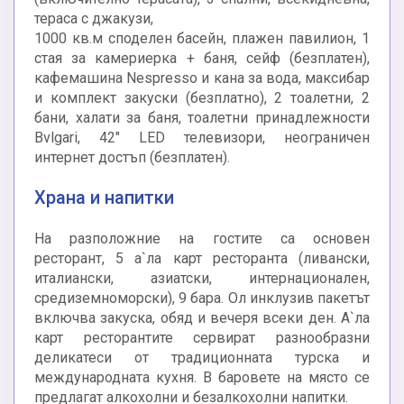
тераса с джакузи,
1000 кв.м споделен басейн, плажен павилион, 1
стая за камериерка + баня, сейф (безплатен),
кафемашина Nespresso и кана за вода, максибар
и комплект закуски (безплатно), 2 тоалетни, 2
бани, халати за баня, тоалетни принадлежности
Bvlgari, 42" LED телевизори, неограничен
интернет достъп (безплатен).
Храна и напитки
На разположние на гостите са основен
ресторант, 5 а`ла карт ресторанта (ливански,
италиански, азиатски, интернационален,
средиземноморски), 9 бара. Ол инклузив пакетът
включва закуска, обяд и вечеря всеки ден. А`ла
карт ресторантите сервират разнообразни
деликатеси от традиционната турска и
международната кухня. В баровете на място се
предлагат алкохолни и безалкохолни напитки.