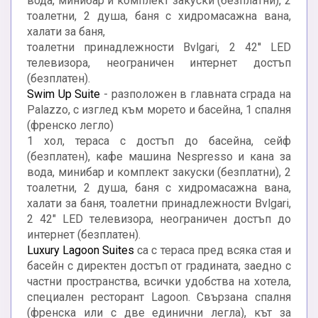
вода, минибар и комплект закуски (безплатни), 2
тоалетни, 2 душа, баня с хидромасажна вана,
халати за баня,
тоалетни принадлежности Bvlgari, 2 42'' LED
телевизора, неограничен интернет достъп
(безплатен).
Swim Up Suite
- разположен в главната сграда на
Palazzo, с изглед към морето и басейна, 1 спалня
(френско легло)
1 хол, тераса с достъп до басейна, сейф
(безплатен), кафе машина Nespresso и кана за
вода, минибар и комплект закуски (безплатни), 2
тоалетни, 2 душа, баня с хидромасажна вана,
халати за баня, тоалетни принадлежности Bvlgari,
2 42" LED телевизора, неограничен достъп до
интернет (безплатен).
Luxury Lagoon Suites
са с тераса пред всяка стая и
басейн с директен достъп от градината, заедно с
частни пространства, всички удобства на хотела,
специален ресторант Lagoon. Свързана спалня
(френска или с две единични легла), кът за