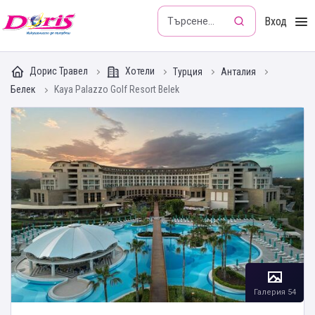
Doris - Изкушението да пътуваш
Вход
Дорис Травел
Хотели
Турция
Анталия
Белек
Kaya Palazzo Golf Resort Belek
Галерия 54