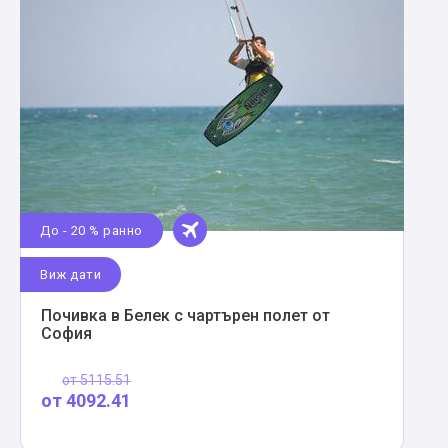
До - 20 % ранно
Виж дати
Почивка в Белек с чартърен полет от
София
от
5115.51
от
4092.41