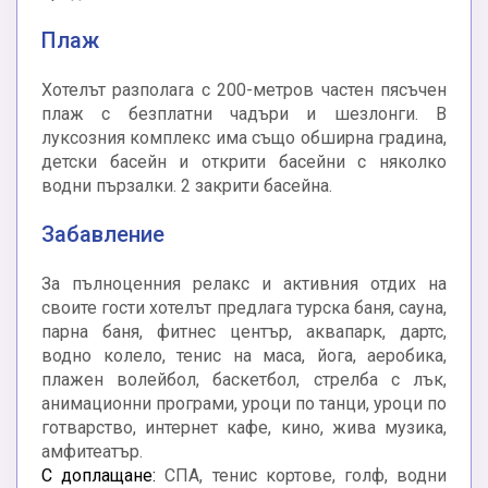
Плаж
Хотелът разполага с 200-метров частен пясъчен
плаж с безплатни чадъри и шезлонги. В
луксозния комплекс има също обширна градина,
детски басейн и открити басейни с няколко
водни пързалки. 2 закрити басейна.
Забавление
За пълноценния релакс и активния отдих на
своите гости хотелът предлага турска баня, сауна,
парна баня, фитнес център, аквапарк, дартс,
водно колело, тенис на маса, йога, аеробика,
плажен волейбол, баскетбол, стрелба с лък,
анимационни програми, уроци по танци, уроци по
готварство, интернет кафе, кино, жива музика,
амфитеатър.
С доплащане:
СПА, тенис кортове, голф, водни