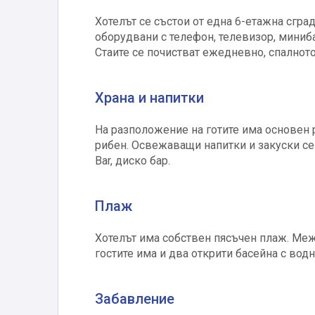
Хотелът се състои от една 6-етажна сград
оборудвани с телефон, телевизор, минибар
Стаите се почистват ежедневно, спалнот
Храна и напитки
На разположение на готите има основен ре
рибен. Освежаващи напитки и закуски се 
Bar, диско бар.
Плаж
Хотелът има собствен пясъчен плаж. Меж
гостите има и два открити басейна с вод
Забавление