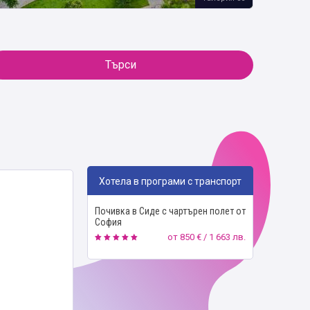
Търси
Хотела в програми с транспорт
Почивка в Сиде с чартърен полет от
София
от
850 € / 1 663 лв.