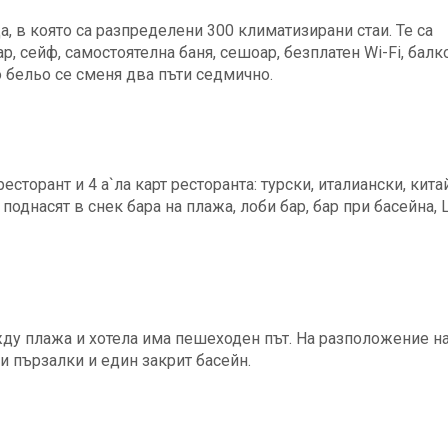
а, в която са разпределени 300 климатизирани стаи. Те са
, сейф, самостоятелна баня, сешоар, безплатен Wi-Fi, балк
о бельо се сменя два пъти седмично.
сторант и 4 а`ла карт ресторанта: турски, италиански, кита
поднасят в снек бара на плажа, лоби бар, бар при басейна, 
ду плажа и хотела има пешеходен път. На разположение н
ни пързалки и един закрит басейн.