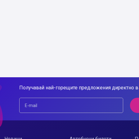
Получавай най-горещите предложения директно в 
Новини
Автобусни билети
П