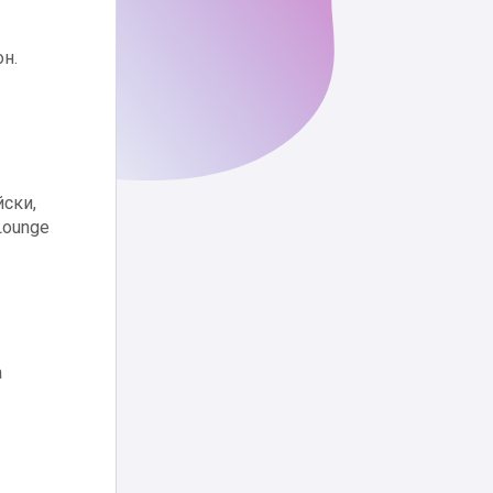
он.
йски,
Lounge
а