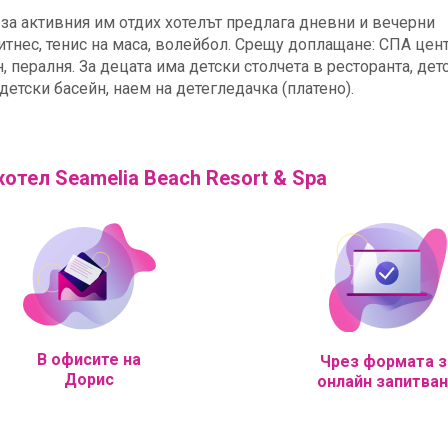
 за активния им отдих хотелът предлага дневни и вечерни
итнес, тенис на маса, волейбол. Срещу доплащане: СПА цен
 пералня. За децата има детски столчета в ресторанта, дет
детски басейн, наем на детегледачка (платено).
хотел Seamelia Beach Resort & Spa
В офисите на
Чрез формата з
Дорис
онлайн запитва