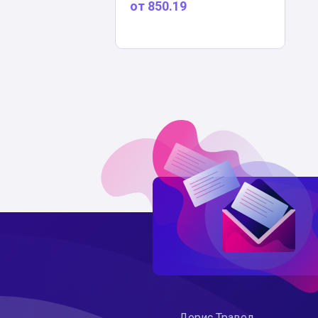
от
850.19
Дорис Травел