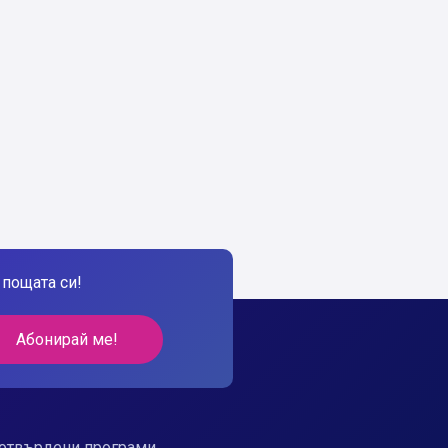
пощата си!
Абонирай ме!
отвърдени програми