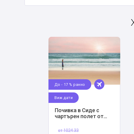
До - 17 % ранно
Виж дати
Почивка в Сиде с
чартърен полет от
София
от
1024.33