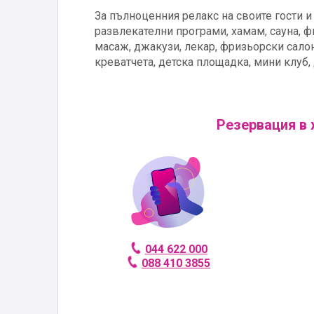
За пълноценния релакс на своите гости и
развлекателни програми, хамам, сауна, ф
масаж, джакузи, лекар, фризьорски салон,
креватчета, детска площадка, мини клуб, 
Резервация в 
044 622 000
088 410 3855