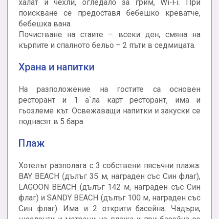
халат и чехли, огледало за грим, Wi-Fi. При
поискване се предоставя бебешко креватче,
бебешка вана.
Почистване на стаите – всеки ден, смяна на
кърпите и спалното бельо – 2 пъти в седмицата.
Храна и напитки
На разположение на гостите са основен
ресторант и 1 а`ла карт ресторант, има и
гьозлеме кът. Освежаващи напитки и закуски се
поднасят в 5 бара.
Плаж
Хотелът разполага с 3 собствени пясъчни плажа:
BAY BEACH (дълъг 35 м, награден със Син флаг),
LAGOON BEACH (дълъг 142 м, награден със Син
флаг) и SANDY BEACH (дълъг 100 м, награден със
Син флаг). Има и 2 открити басейна. Чадъри,