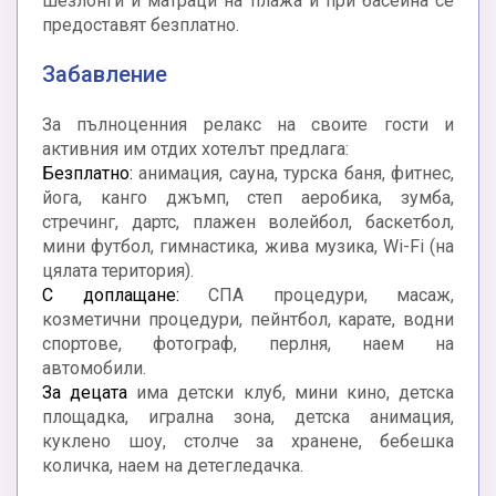
шезлонги и матраци на плажа и при басейна се
предоставят безплатно.
Забавление
За пълноценния релакс на своите гости и
активния им отдих хотелът предлага:
Безплатно:
анимация, сауна, турска баня, фитнес,
йога, канго джъмп, степ аеробика, зумба,
стречинг, дартс, плажен волейбол, баскетбол,
мини футбол, гимнастика, жива музика, Wi-Fi (на
цялата територия).
С доплащане:
СПА процедури, масаж,
козметични процедури, пейнтбол, карате, водни
спортове, фотограф, перлня, наем на
автомобили.
За децата
има детски клуб, мини кино, детска
площадка, игрална зона, детска анимация,
куклено шоу, столче за хранене, бебешка
количка, наем на детегледачка.