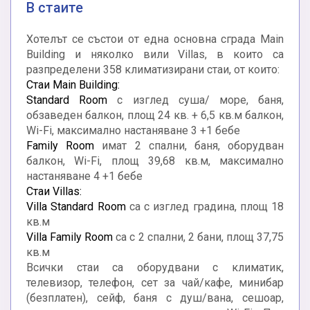
В стаите
Хотелът се състои от една основна сграда Main
Building и няколко вили Villas, в които са
разпределени 358 климатизирани стаи, от които:
Стаи Main Building:
Standard Room
с изглед суша/ море, баня,
обзаведен балкон, площ 24 кв. + 6,5 кв.м балкон,
Wi-Fi, максимално настаняване 3 +1 бебе
Family Room
имат 2 спални, баня, оборудван
балкон, Wi-Fi, площ 39,68 кв.м, максимално
настаняване 4 +1 бебе
Стаи Villas:
Villa Standard Room
са с изглед градина, площ 18
кв.м
Villa Family Room
са с 2 спални, 2 бани, площ 37,75
кв.м
Всички стаи са оборудвани с климатик,
телевизор, телефон, сет за чай/кафе, минибар
(безплатен), сейф, баня с душ/вана, сешоар,