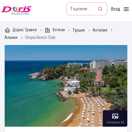
Doris - Изкушението да пътуваш
Вход
Дорис Травел
Хотели
Турция
Анталия
Алания
Utopia Beach Club
Галерия 25