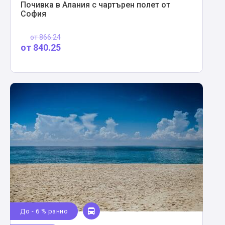
Почивка в Алания с чартърен полет от
София
от
866.24
от
840.25
До - 6 % ранно