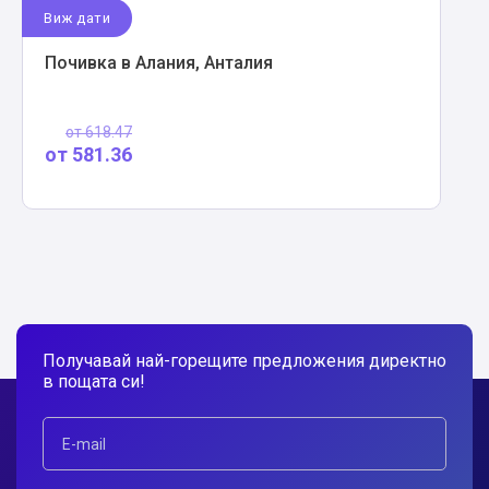
Виж дати
Почивка в Алания, Анталия
от
618.47
от
581.36
Получавай най-горещите предложения директно
в пощата си!