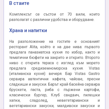
В стаите
Комплексът се състои от 70 вили, които
разполагат с различни удобства и оборудване.
Храна и напитки
На разположение на гостите е основният
ресторант Alita, който е на две нива: първото
предлага паназиатска кухня по избор, както и
тематични бюфети на закрито и открито. Второто
ниво с открита тераса с изглед към морето
предлага средиземноморска кухня. Vistas
(италианска кухня): вечеря. Бар Vistas Gastro
сервира автентични кафета, чайове, пресни
сладкиши и закуски. Барът край басейна сервира
брускети, паста, риба с пържени картофи,
класически бургер, Клуб сандвич, пилешки
хапки, сладолед, невегетариански и
вегетариански закуски, малдивски закуски и