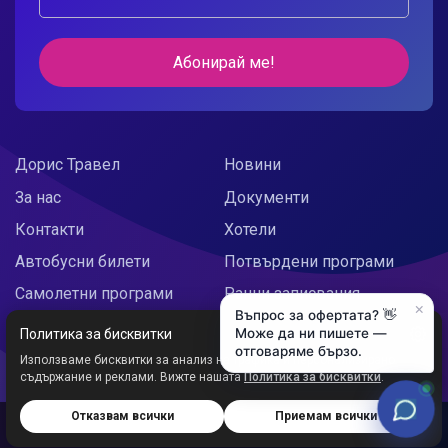
Абонирай ме!
Дорис Травел
Новини
За нас
Документи
Контакти
Хотели
Автобусни билети
Потвърдени програми
Самолетни програми
Ранни записвания
×
Въпрос за офертата? 👋
Doris Украйна
Празнични предложения
Може да ни пишете —
Политика за бисквитки
отговаряме бързо.
Използваме бисквитки за анализ на трафика и персонализирано
съдържание и реклами. Вижте нашата
Политика за бисквитки
.
Отказвам всички
Приемам всички
Дорис ООД © 2026
Уеб сайт от:
Studio X