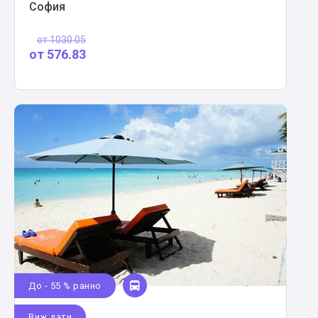
София
от
1030.05
от
576.83
До - 55 % ранно
Виж дати