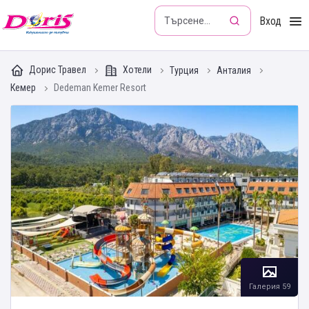
Doris - Изкушението да пътуваш
Вход
Дорис Травел
Хотели
Турция
Анталия
Кемер
Dedeman Kemer Resort
Галерия 59