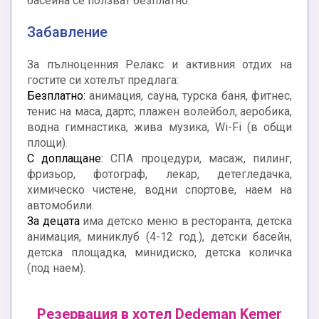
басейна се ползват безплатно.
Забавление
За пълноценния Релакс и активния отдих на
гостите си хотелът предлага:
Безплатно:
анимация, сауна, турска баня, фитнес,
тенис на маса, дартс, плажен волейбол, аеробика,
водна гимнастика, жива музика, Wi-Fi (в общи
площи).
С доплащане:
СПА процедури, масаж, пилинг,
фризьор, фотограф, лекар, детегледачка,
химическо чистене, водни спортове, наем на
автомобили.
За децата
има детско меню в ресторанта, детска
анимация, миниклуб (4-12 год.), детски басейн,
детска площадка, минидиско, детска количка
(под наем).
Резервация в хотел Dedeman Kemer