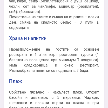
чай/кафе, сейф (безплатен)баня с душ, сешоар,
чехли, сет за чай/кафе, минибар (безплатен),
сейф (безплатен).
Почистване на стаите и смяна на кърпите – всеки
ден, смяна на спалното бельо – 3 пъти в
седмицата.
Храна и напитки
Наразположение на гостите са основен
ресторант и 1 а`ла карт ресторант: турски (1
безплатно посещение при минимум 7 нощувки).
Има сладкарница и снек ресторант.
Разнообразни напитки се поднасят в 3 бара.
Плаж
Собствен пясъчно - чакълест плаж. Открит
басейн и аквапарк с 5 пързалки. Чадъри,
шезлонги и плажни кърпи на плажа и при