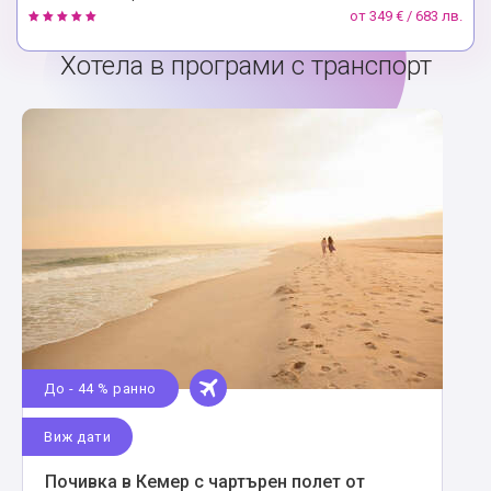
от
349 € / 683 лв.
Хотела в програми с транспорт
До - 44 % ранно
Виж дати
Почивка в Кемер с чартърен полет от