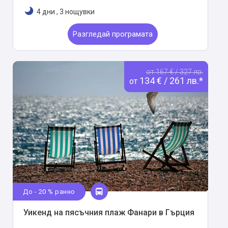
4 дни
,
3 нощувки
Разгледай програмата
от 167 € / 327 лв.
134 € / 261 лв.*
от
До - 20 % ранно
Уикенд на пясъчния плаж Фанари в Гърция