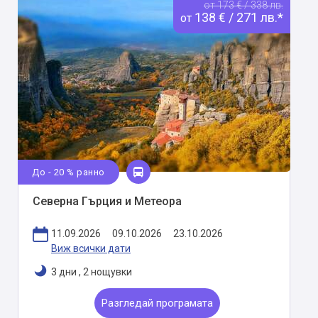
от 173 € / 338 лв.
138 € / 271 лв.*
от
До - 20 % ранно
Северна Гърция и Метеора
11.09.2026
09.10.2026
23.10.2026
Виж всички дати
3 дни
,
2 нощувки
Разгледай програмата