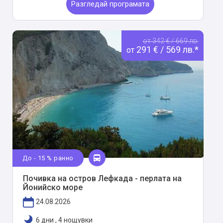
Разгледай програмата
от 342 € / 669 лв.
291 € / 569 лв.*
от
До - 15 % ранно
Почивка на остров Лефкада - перлата на
Йонийско море
24.08.2026
6 дни
,
4 нощувки