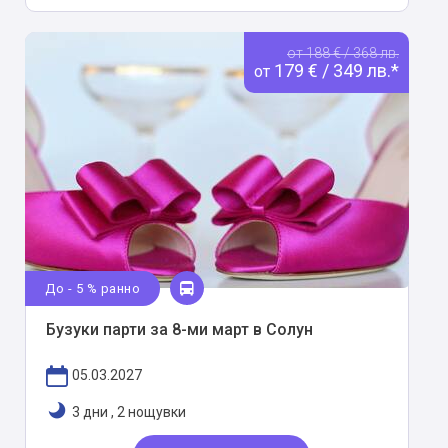
от 188 € / 368 лв.
179 € / 349 лв.*
от
До - 5 % ранно
Бузуки парти за 8-ми март в Солун
05.03.2027
3 дни
,
2 нощувки