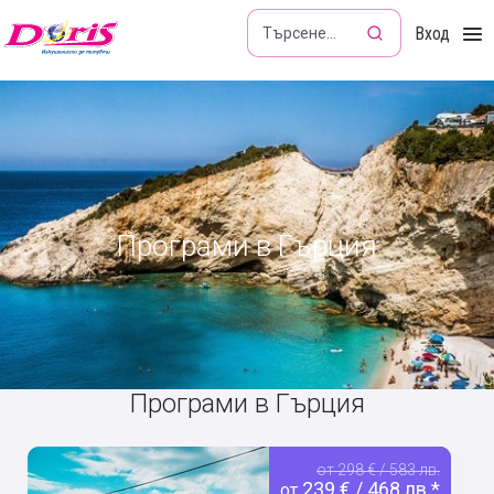
Doris - Изкушението да пътуваш
Вход
Програми в Гърция
Програми в Гърция
от 298 € / 583 лв.
239 € / 468 лв.*
от