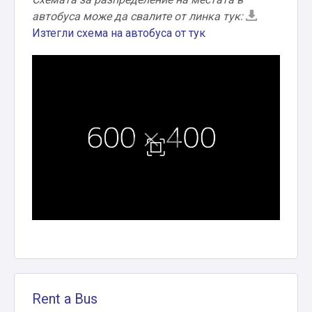
автобуса може да свалите от линка тук:
Изтегли схема на автобуса от тук
Rent a Bus