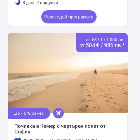
8 дни
,
7 нощувки
Разгледай програмата
от 537 € / 1 050 лв.
504 € / 986 лв.*
от
До - 6 % ранно
Почивка в Кемер с чартърен полет от
София