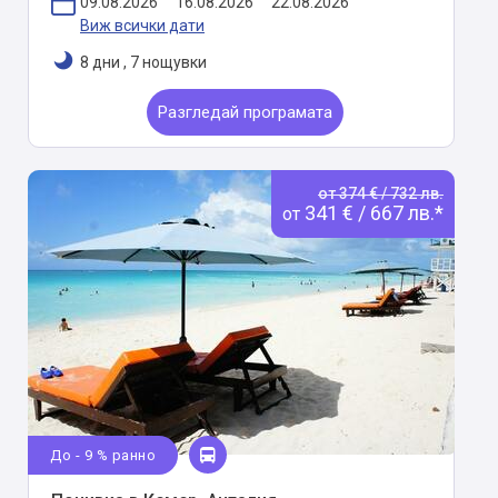
09.08.2026
16.08.2026
22.08.2026
Виж всички дати
8 дни
,
7 нощувки
Разгледай програмата
от 374 € / 732 лв.
341 € / 667 лв.*
от
До - 9 % ранно