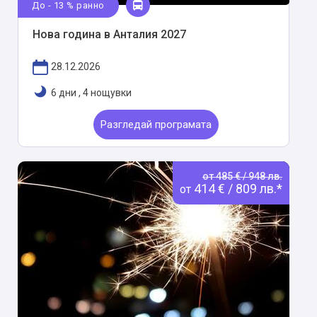
До - 13 % ранно
Нова година в Анталия 2027
28.12.2026
6 дни
,
4 нощувки
Разгледай програмата
от 485 € / 948 лв.
414 € / 809 лв.*
от