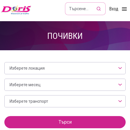
Doris - Изкушението да пътуваш
Вход
ПОЧИВКИ
Локация
Изберете локация
Месец
Изберете месец
Транспорт
Изберете транспорт
Филтър
Търси